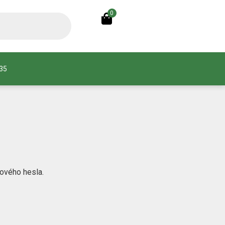
0
935
ového hesla.