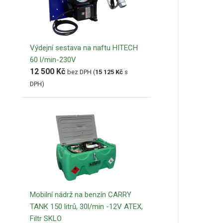
Výdejní sestava na naftu HITECH
60 l/min-230V
12 500
Kč
bez DPH (
15 125
Kč
s
DPH)
Mobilní nádrž na benzín CARRY
TANK 150 litrů, 30l/min -12V ATEX,
Filtr SKLO