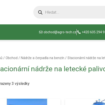
obchod@agro-tech.cz
+420 605 294 
mů
/
Obchod
/
Nádrže a čerpadla na benzín
/ Stacionární nádrže na le
acionární nádrže na letecké paliv
razeny 3 výsledky