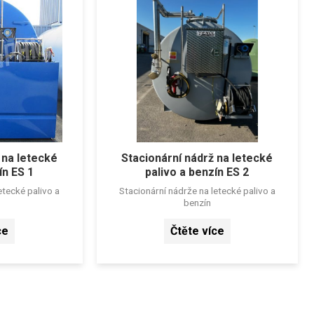
 na letecké
Stacionární nádrž na letecké
ín ES 1
palivo a benzín ES 2
etecké palivo a
Stacionární nádrže na letecké palivo a
benzín
ce
Čtěte více