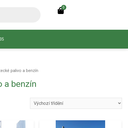
0
935
tecké palivo a benzín
o a benzín