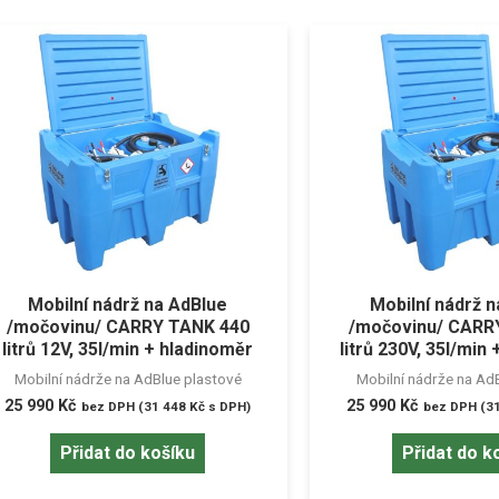
Mobilní nádrž na AdBlue
Mobilní nádrž 
/močovinu/ CARRY TANK 440
/močovinu/ CARR
litrů 12V, 35l/min + hladinoměr
litrů 230V, 35l/min
Mobilní nádrže na AdBlue plastové
Mobilní nádrže na Ad
25 990
Kč
25 990
Kč
bez DPH (
31 448
Kč
s DPH)
bez DPH (
3
Přidat do košíku
Přidat do k