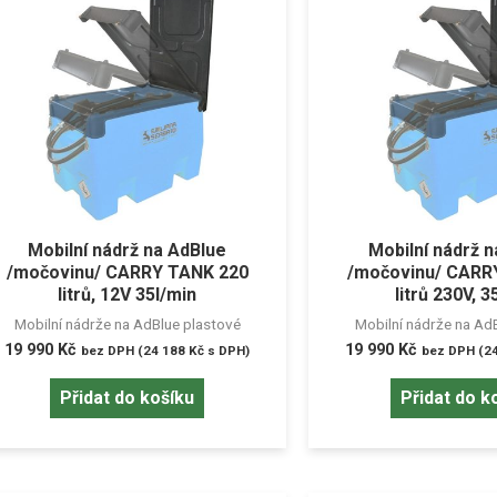
Mobilní nádrž na AdBlue
Mobilní nádrž 
/močovinu/ CARRY TANK 220
/močovinu/ CARR
litrů, 12V 35l/min
litrů 230V, 3
Mobilní nádrže na AdBlue plastové
Mobilní nádrže na Ad
19 990
Kč
19 990
Kč
bez DPH (
24 188
Kč
s DPH)
bez DPH (
2
Přidat do košíku
Přidat do k