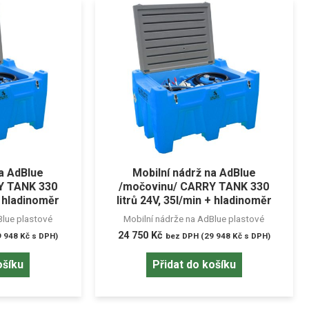
na AdBlue
Mobilní nádrž na AdBlue
Y TANK 330
/močovinu/ CARRY TANK 330
+ hladinoměr
litrů 24V, 35l/min + hladinoměr
Blue plastové
Mobilní nádrže na AdBlue plastové
24 750
Kč
9 948
Kč
s DPH)
bez DPH (
29 948
Kč
s DPH)
ošíku
Přidat do košíku