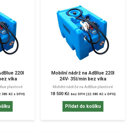
AdBlue 220l
Mobilní nádrž na AdBlue 220l
bez víka
24V- 35l/min bez víka
Blue plastové
Mobilní nádrže na AdBlue plastové
18 500
Kč
2 385
Kč
s DPH)
bez DPH (
22 385
Kč
s DPH)
ošíku
Přidat do košíku