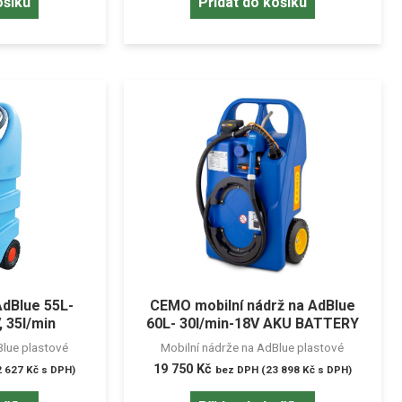
ošíku
Přidat do košíku
AdBlue 55L-
CEMO mobilní nádrž na AdBlue
, 35l/min
60L- 30l/min-18V AKU BATTERY
Blue plastové
Mobilní nádrže na AdBlue plastové
19 750
Kč
2 627
Kč
s DPH)
bez DPH (
23 898
Kč
s DPH)