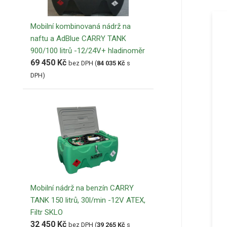
Mobilní kombinovaná nádrž na
naftu a AdBlue CARRY TANK
900/100 litrů -12/24V+ hladinoměr
69 450
Kč
bez DPH (
84 035
Kč
s
DPH)
Mobilní nádrž na benzín CARRY
TANK 150 litrů, 30l/min -12V ATEX,
Filtr SKLO
32 450
Kč
bez DPH (
39 265
Kč
s