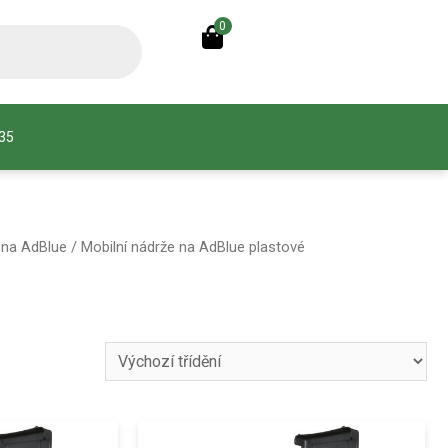
0
935
 na AdBlue
/ Mobilní nádrže na AdBlue plastové