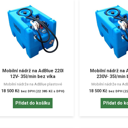
Mobilní nádrž na AdBlue 220l
Mobilní nádrž na 
12V- 35l/min bez víka
230V- 35l/min 
Mobilní nádrže na AdBlue plastové
Mobilní nádrže na Ad
18 500
Kč
18 500
Kč
bez DPH (
22 385
Kč
s DPH)
bez DPH (
2
Přidat do košíku
Přidat do k