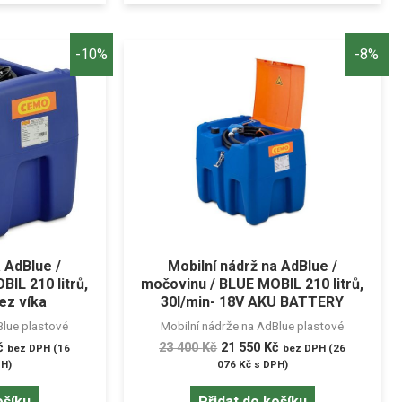
-10%
-8%
a AdBlue /
Mobilní nádrž na AdBlue /
IL 210 litrů,
močovinu / BLUE MOBIL 210 litrů,
ez víka
30l/min- 18V AKU BATTERY
Blue plastové
Mobilní nádrže na AdBlue plastové
č
23 400
Kč
21 550
Kč
bez DPH (
16
bez DPH (
26
H)
076
Kč
s DPH)
ošíku
Přidat do košíku