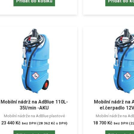
Přidat do košíku
Přidat do k
Mobilní nádrž na AdBlue 110L-
Mobilní nádrž na 
35l/min -AKU
el.čerpadlo 12V
Mobilní nádrže na AdBlue plastové
Mobilní nádrže na Ad
23 440
Kč
18 700
Kč
bez DPH (
28 362
Kč
s DPH)
bez DPH (
2