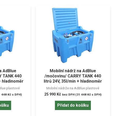
na AdBlue
Mobilní nádrž na AdBlue
Y TANK 440
/močovinu/ CARRY TANK 440
 + hladinoměr
litrů 24V, 35l/min + hladinoměr
Blue plastové
Mobilní nádrže na AdBlue plastové
25 990
Kč
1 448
Kč
s DPH)
bez DPH (
31 448
Kč
s DPH)
ošíku
Přidat do košíku