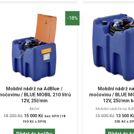
-18%
Mobilní nádrž na AdBlue /
Mobilní nádrž n
močovinu / BLUE MOBIL 210 litrů
močovinu / BLUE MOB
12V, 25l/min
12V, 25l/min b
Akční
Mobilní nádrže na Ad
18 200
Kč
15 000
Kč
15 000
Kč
13 500
K
bez DPH (
18
150
Kč
s DPH)
335
Kč
s DP
Přidat do košíku
Přidat do k