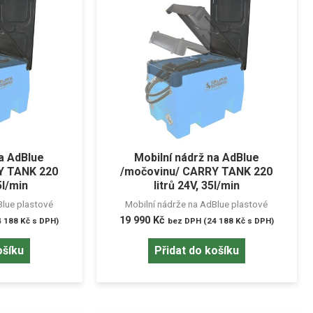
na AdBlue
Mobilní nádrž na AdBlue
Y TANK 220
/močovinu/ CARRY TANK 220
5l/min
litrů 24V, 35l/min
Blue plastové
Mobilní nádrže na AdBlue plastové
19 990
Kč
4 188
Kč
s DPH)
bez DPH (
24 188
Kč
s DPH)
ošíku
Přidat do košíku