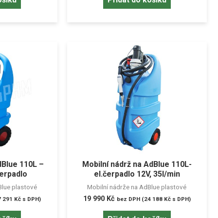
dBlue 110L –
Mobilní nádrž na AdBlue 110L-
čerpadlo
el.čerpadlo 12V, 35l/min
Blue plastové
Mobilní nádrže na AdBlue plastové
19 990
Kč
7 291
Kč
s DPH)
bez DPH (
24 188
Kč
s DPH)