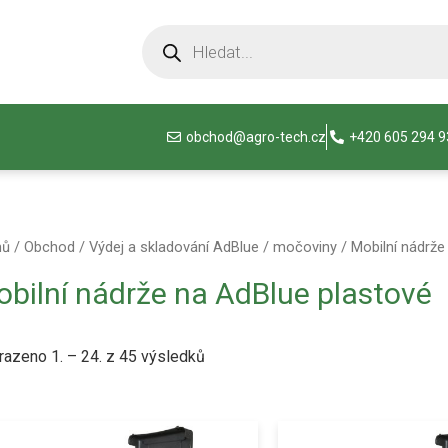
obchod@agro-tech.cz
+420 605 294 
mů
/
Obchod
/
Výdej a skladování AdBlue / močoviny
/
Mobilní nádrže
bilní nádrže na AdBlue plastové
razeno 1. – 24. z 45 výsledků