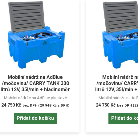
Mobilní nádrž na AdBlue
Mobilní nádrž 
/močovinu/ CARRY TANK 330
/močovinu/ CARR
litrů 12V, 35l/min + hladinoměr
litrů 12V, 35l/min 
Mobilní nádrže na AdBlue plastové
Mobilní nádrže na Ad
24 750
Kč
24 750
Kč
bez DPH (
29 948
Kč
s DPH)
bez DPH (
2
Přidat do košíku
Přidat do k