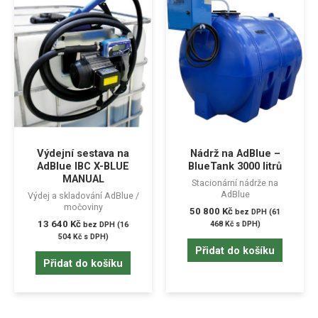
Výdejní sestava na
Nádrž na AdBlue –
AdBlue IBC X-BLUE
BlueTank 3000 litrů
MANUAL
Stacionární nádrže na
AdBlue
Výdej a skladování AdBlue /
močoviny
50 800
Kč
bez DPH (
61
13 640
Kč
468
Kč
s DPH)
bez DPH (
16
504
Kč
s DPH)
Přidat do košíku
Přidat do košíku