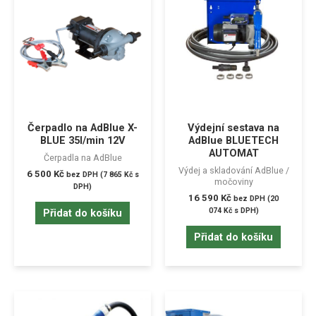
Čerpadlo na AdBlue X-
Výdejní sestava na
BLUE 35l/min 12V
AdBlue BLUETECH
AUTOMAT
Čerpadla na AdBlue
Výdej a skladování AdBlue /
6 500
Kč
bez DPH (
7 865
Kč
s
močoviny
DPH)
16 590
Kč
bez DPH (
20
074
Kč
s DPH)
Přidat do košíku
Přidat do košíku