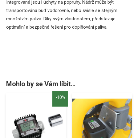
Integrované
jsou i
úchyty
na
popruhy
.
Nádrž
může
být
transportována
buď
vodorovně
,
nebo svisle
se stejným
množstvím
paliva
.
Díky
svým vlastnostem
,
představuje
optimální
a
bezpečné
řešení
pro
doplňování
paliva
.
Mohlo by se Vám líbit…
-10%