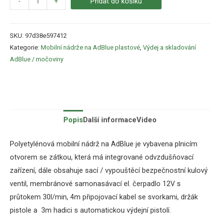
-
+
Přidat do košíku
SKU:
97d38e597412
Kategorie:
Mobilní nádrže na AdBlue plastové
,
Výdej a skladování
AdBlue / močoviny
Popis
Další informace
Video
Polyetylénová
mobilní
nádrž
na
AdBlue
je
vybavena
plnicím
otvorem
se zátkou
,
která
má integrované
odvzdušňovací
zařízení
, dále
obsahuje
sací
/
vypouštěcí
bezpečnostní
kulový
ventil
,
membránové samonasávací el
.
čerpadlo
12V s
průtokem 30l/min
,
4m připojovací kabel se svorkami, držák
pistole a
3m
hadici
s
automatickou výdejní pistolí
.