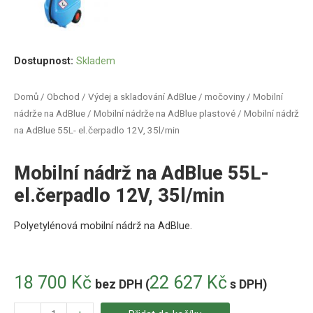
Dostupnost:
Skladem
Domů
/
Obchod
/
Výdej a skladování AdBlue / močoviny
/
Mobilní
nádrže na AdBlue
/
Mobilní nádrže na AdBlue plastové
/ Mobilní nádrž
na AdBlue 55L- el.čerpadlo 12V, 35l/min
Mobilní nádrž na AdBlue 55L-
el.čerpadlo 12V, 35l/min
Polyetylénová
mobilní
nádrž
na
AdBlue
.
18 700
Kč
22 627
Kč
bez DPH (
s DPH)