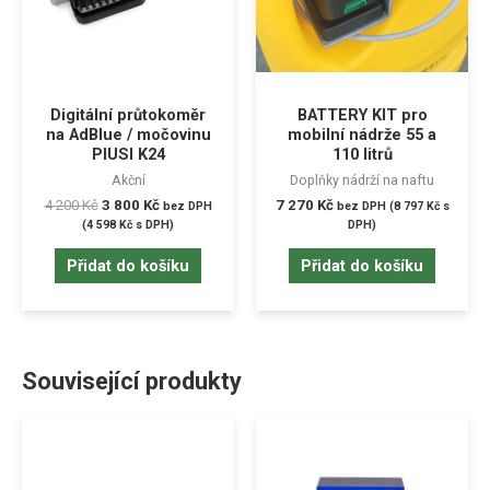
Digitální průtokoměr
BATTERY KIT pro
na AdBlue / močovinu
mobilní nádrže 55 a
PIUSI K24
110 litrů
Akční
Doplňky nádrží na naftu
4 200
Kč
3 800
Kč
7 270
Kč
bez DPH
bez DPH (
8 797
Kč
s
(
4 598
Kč
s DPH)
DPH)
Přidat do košíku
Přidat do košíku
Související produkty