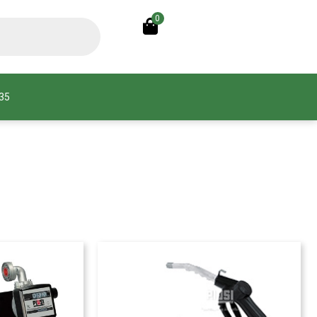
0
935