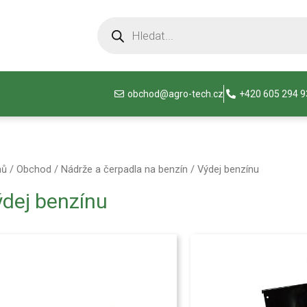
obchod@agro-tech.cz
+420 605 294 
mů
/
Obchod
/
Nádrže a čerpadla na benzín
/ Výdej benzínu
dej benzínu