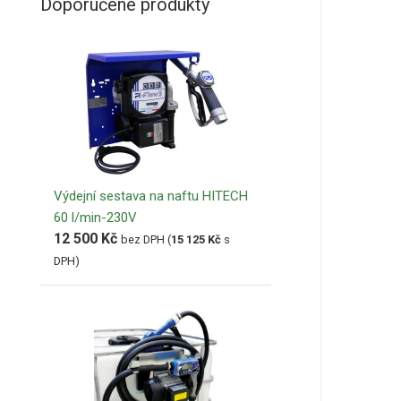
Doporučené produkty
Výdejní sestava na naftu HITECH
60 l/min-230V
12 500
Kč
bez DPH (
15 125
Kč
s
DPH)