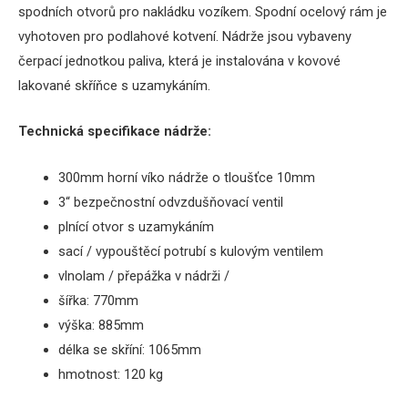
spodních
otvorů
pro
nakládku
vozíkem
.
Spodní
ocelový
rám
je
vyhotoven
pro
podlahové
kotvení
.
Nádrže
jsou
vybaveny
čerpací
jednotkou
paliva
,
která je instalována
v kovové
lakované
skříňce
s
uzamykáním
.
Technická specifikace
nádrže
:
300mm
horní víko
nádrže
o
tloušťce
10mm
3“
bezpečnostní
odvzdušňovací
ventil
plnící otvor s uzamykáním
sací
/
vypouštěcí
potrubí
s
kulovým
ventilem
vlnolam / přepážka v nádrži /
šířka
: 770mm
výška: 885mm
délka
se skříní
: 1065mm
hmotnost: 120 kg