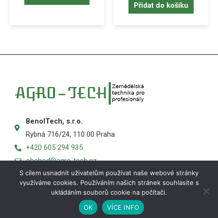
Přidat do košíku
BenolTech, s.r.o.
Rybná 716/24, 110 00 Praha
+420 605 294 935
obchod@agro-tech.cz
S cílem usnadnit uživatelům používat naše webové stránky
využíváme cookies. Používáním našich stránek souhlasíte s
ukládáním souborů cookie na počítači.
OK
VÍCE INFO
Košík
Obchod
Můj účet
Menu