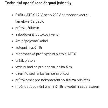
Technická
specifikace
čerpací
jednotky
:
Ex50 / ATEX 12 V, nebo 230V
samonasávací
el
.
lamelové
čerpadlo
průtok
: 50l/min
zabudovaný obtokový ventil
4m připojovací kabel
vstupní hrubý filtr
automatická profi
výdejní pistole ATEX
držák pistole
výdejní hadice
pro benzín,
délka
5
m
uzemňovací lanko 5m se svorkou
průtokoměr
pro
nekomerční
použití
za
příplatek
možnost doplnění o jemný filtr s vodním separátorem