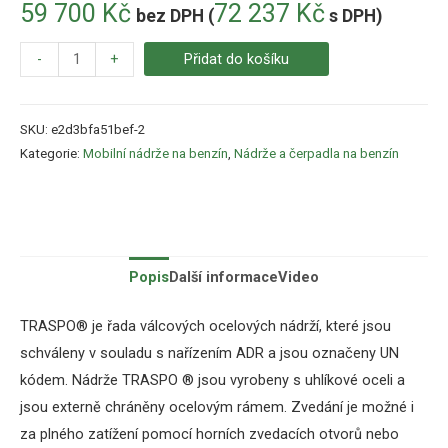
59 700
Kč
72 237
Kč
bez DPH (
s DPH)
-
+
Přidat do košíku
SKU:
e2d3bfa51bef-2
Kategorie:
Mobilní nádrže na benzín
,
Nádrže a čerpadla na benzín
Popis
Další informace
Video
TRASPO®
je
řada
válcových
ocelových
nádrží
,
které jsou
schváleny
v
souladu
s
nařízením
ADR
a
jsou
označeny
UN
kódem
.
Nádrže
TRASPO
®
jsou
vyrobeny
s
uhlíkové oceli
a
jsou
externě
chráněny
ocelovým
rámem
.
Zvedání
je
možné i
za
plného
zatížení
pomocí
horních
zvedacích
otvorů
nebo