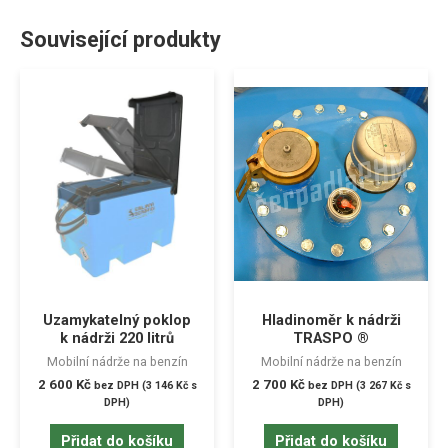
Související produkty
Uzamykatelný poklop
Hladinoměr k nádrži
k nádrži 220 litrů
TRASPO ®
Mobilní nádrže na benzín
Mobilní nádrže na benzín
2 600
Kč
2 700
Kč
bez DPH (
3 146
Kč
s
bez DPH (
3 267
Kč
s
DPH)
DPH)
Přidat do košíku
Přidat do košíku