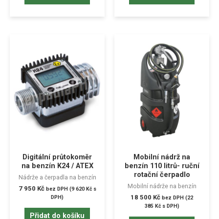
Digitální průtokoměr
Mobilní nádrž na
na benzín K24 / ATEX
benzín 110 litrů- ruční
rotační čerpadlo
Nádrže a čerpadla na benzín
Mobilní nádrže na benzín
7 950
Kč
bez DPH (
9 620
Kč
s
18 500
Kč
DPH)
bez DPH (
22
385
Kč
s DPH)
Přidat do košíku