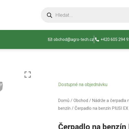
obchod@agro-tech.cz
+420 605 294 
Dostupné na objednávku
Domů
/
Obchod
/
Nádrže a čerpadla 
benzín
/ Čerpadlo na benzín PIUSI E
Čerpadlo na benzín