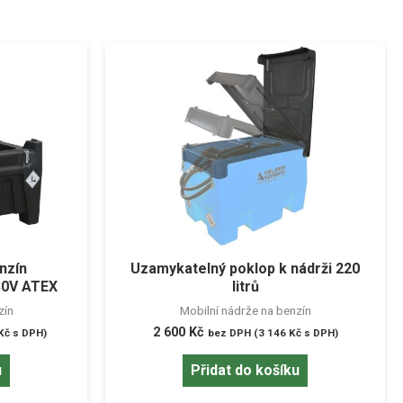
nzín
Uzamykatelný poklop k nádrži 220
30V ATEX
litrů
zín
Mobilní nádrže na benzín
2 600
Kč
Kč
s DPH)
bez DPH (
3 146
Kč
s DPH)
u
Přidat do košíku