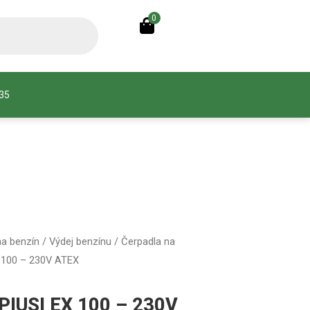
0
935
na benzín
/
Výdej benzínu
/
Čerpadla na
X 100 – 230V ATEX
 PIUSI EX 100 – 230V