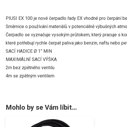
PIUSI EX 100 je nové čerpadlo řady EX vhodné pro čerpání b
Směrnice o používání materiálů v potenciálně výbušných atmosf
Čerpadlo se vyznačuje vysokým průtokem, který pracuje s kon
které potřebují rychle čerpat paliva jako benzin, naftu nebo pet
SACÍ HADICE Ø 1” MIN
MAXIMÁLNÍ SACÍ VÝŠKA:
2m bez zpětného ventilu
4m se zpětným ventilem
Mohlo by se Vám líbit…