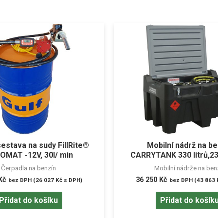
sestava na sudy FillRite®
Mobilní nádrž na be
OMAT -12V, 30l/ min
CARRYTANK 330 litrů,2
Čerpadla na benzín
Mobilní nádrže na ben
Kč
36 250
Kč
bez DPH (
26 027
Kč
s DPH)
bez DPH (
43 863
Přidat do košíku
Přidat do košík