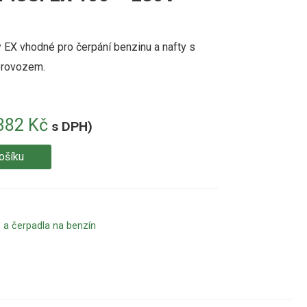
 EX vhodné pro čerpání benzinu a nafty s
provozem.
382
Kč
s DPH)
ošíku
 a čerpadla na benzín