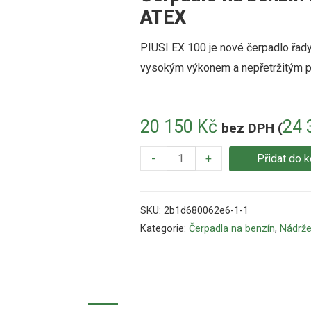
ATEX
PIUSI EX 100 je nové čerpadlo řady
vysokým výkonem a nepřetržitým 
20 150
Kč
24 
bez DPH (
-
+
Přidat do k
SKU:
2b1d680062e6-1-1
Kategorie:
Čerpadla na benzín
,
Nádrže