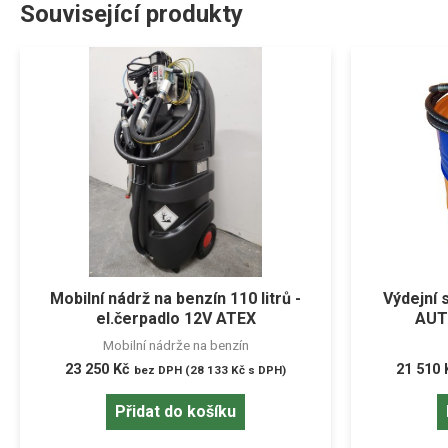
Související produkty
Mobilní nádrž na benzín 110 litrů -
Výdejní 
el.čerpadlo 12V ATEX
AUT
Mobilní nádrže na benzín
23 250
Kč
21 510
bez DPH (
28 133
Kč
s DPH)
Přidat do košíku