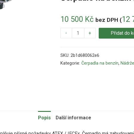
10 500
Kč
12 
bez DPH (
-
+
Přidat do k
SKU:
2b1d680062e6
Kategorie:
Čerpadla na benzín
,
Nádrže
Popis
Další informace
 splňuje přísné požadavky ATEX / IECEx. Čerpadlo má zabudovaný 