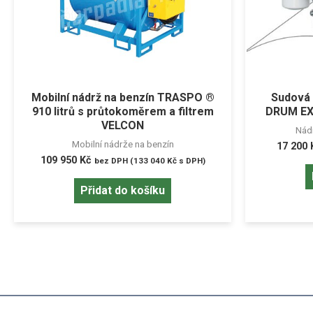
Mobilní nádrž na benzín TRASPO ®
Sudová 
910 litrů s průtokoměrem a filtrem
DRUM EX
VELCON
Nádr
Mobilní nádrže na benzín
17 200
109 950
Kč
bez DPH (
133 040
Kč
s DPH)
Přidat do košíku