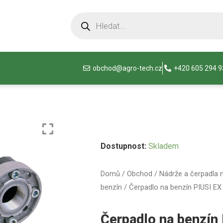
obchod@agro-tech.cz
+420 605 294 
Dostupnost:
Skladem
Domů
/
Obchod
/
Nádrže a čerpadla 
benzín
/ Čerpadlo na benzín PIUSI EX
Čerpadlo na benzín