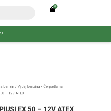
0
935
na benzín
/
Výdej benzínu
/
Čerpadla na
 50 – 12V ATEX
 PIUSI EX 50 – 12V ATEX