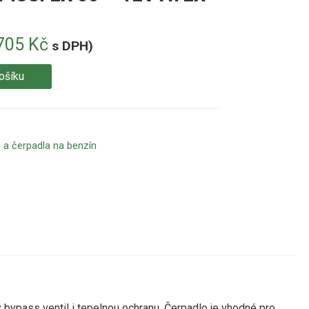
705
Kč
s DPH)
ošíku
 a čerpadla na benzín
bypass ventil i tepelnou ochranu. Čerpadlo je vhodné pro