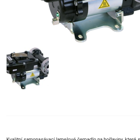
Kvalitní samonasávací lamelové čerpadlo na hořlaviny, které