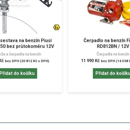
sestava na benzín Piusi
Čerpadlo na benzín Fil
50 bez průtokoměru 12V
RD812BN / 12V
že a čerpadla na benzín
Čerpadla na benzín
Kč
11 990
Kč
bez DPH (
20 812
Kč
s DPH)
bez DPH (
14 508
Přidat do košíku
Přidat do košík