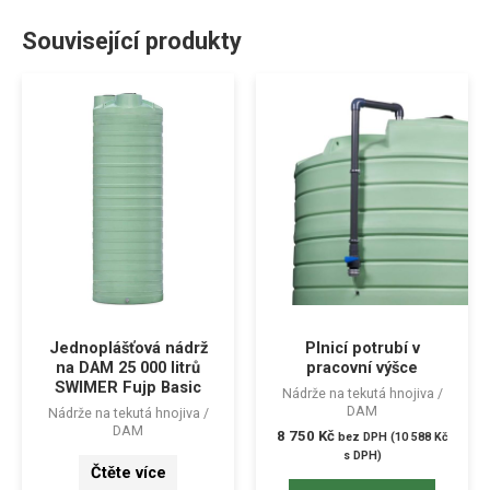
Související produkty
Jednoplášťová nádrž
Plnicí potrubí v
na DAM 25 000 litrů
pracovní výšce
SWIMER Fujp Basic
Nádrže na tekutá hnojiva /
DAM
Nádrže na tekutá hnojiva /
DAM
8 750
Kč
bez DPH (
10 588
Kč
s DPH)
Čtěte více