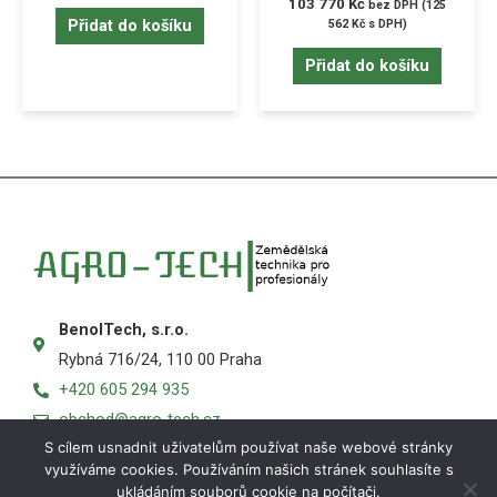
103 770
Kč
bez DPH (
125
Přidat do košíku
562
Kč
s DPH)
Přidat do košíku
BenolTech, s.r.o.
Rybná 716/24, 110 00 Praha
+420 605 294 935
obchod@agro-tech.cz
S cílem usnadnit uživatelům používat naše webové stránky
využíváme cookies. Používáním našich stránek souhlasíte s
ukládáním souborů cookie na počítači.