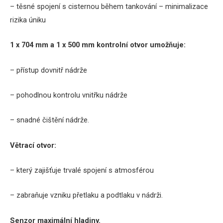
– těsné spojení s cisternou během tankování
– minimalizace
rizika úniku
1 x 704 mm a 1 x 500 mm
kontrolní otvor umožňuje:
– přístup dovnitř nádrže
– pohodlnou kontrolu vnitřku nádrže
– snadné čištění nádrže.
Větrací otvor:
– který zajišťuje trvalé spojení s atmosférou
– zabraňuje vzniku přetlaku a podtlaku v nádrži.
Senzor maximální hladiny.