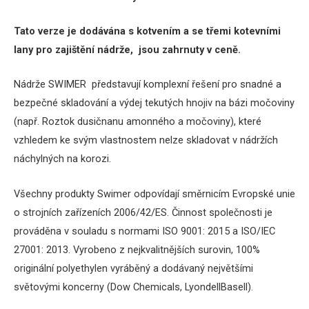
Tato verze je dodávána s kotvením a se třemi kotevními
lany pro zajištění nádrže, jsou zahrnuty v ceně.
Nádrže SWIMER představují komplexní řešení pro snadné a
bezpečné skladování a výdej tekutých hnojiv na bázi močoviny
(např. Roztok dusičnanu amonného a močoviny), které
vzhledem ke svým vlastnostem nelze skladovat v nádržích
náchylných na korozi.
Všechny produkty Swimer odpovídají směrnicím Evropské unie
o strojních zařízeních 2006/42/ES.
Činnost společnosti je
prováděna v souladu s normami ISO 9001: 2015 a ISO/IEC
27001: 2013.
Vyrobeno z nejkvalitnějších surovin, 100%
originální polyethylen vyráběný a dodávaný největšími
světovými koncerny (Dow Chemicals, LyondellBasell).