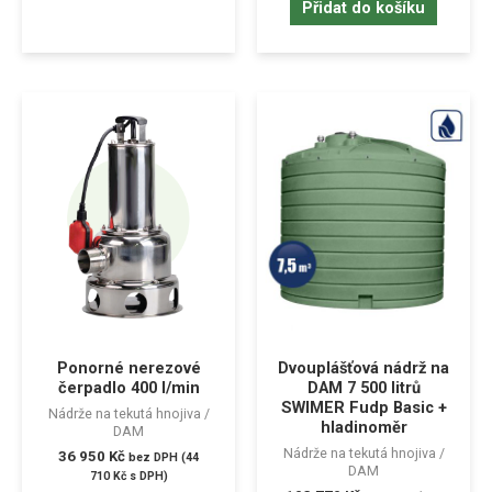
Přidat do košíku
Ponorné nerezové
Dvouplášťová nádrž na
čerpadlo 400 l/min
DAM 7 500 litrů
SWIMER Fudp Basic +
Nádrže na tekutá hnojiva /
hladinoměr
DAM
Nádrže na tekutá hnojiva /
36 950
Kč
bez DPH (
44
DAM
710
Kč
s DPH)