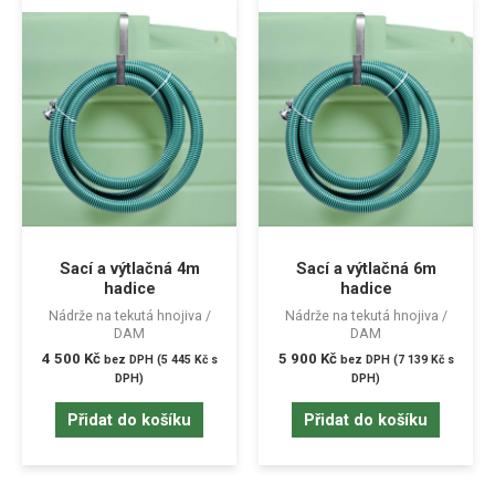
Sací a výtlačná 4m
Sací a výtlačná 6m
hadice
hadice
Nádrže na tekutá hnojiva /
Nádrže na tekutá hnojiva /
DAM
DAM
4 500
Kč
5 900
Kč
bez DPH (
5 445
Kč
s
bez DPH (
7 139
Kč
s
DPH)
DPH)
Přidat do košíku
Přidat do košíku