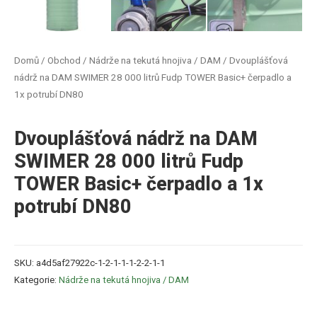
Domů
/
Obchod
/
Nádrže na tekutá hnojiva / DAM
/ Dvouplášťová
nádrž na DAM SWIMER 28 000 litrů Fudp TOWER Basic+ čerpadlo a
1x potrubí DN80
Dvouplášťová nádrž na DAM
SWIMER 28 000 litrů Fudp
TOWER Basic+ čerpadlo a 1x
potrubí DN80
SKU:
a4d5af27922c-1-2-1-1-1-2-2-1-1
Kategorie:
Nádrže na tekutá hnojiva / DAM