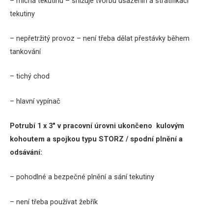
– míchá tekutinu – snižuje tvorbu usazenin a stratifikaci
tekutiny
– nepřetržitý provoz – není třeba dělat přestávky během
tankování
– tichý chod
– hlavní vypínač
Potrubí 1 x 3″ v pracovní úrovni ukončeno kulovým
kohoutem a spojkou typu STORZ / spodní plnění a
odsávání:
– pohodlné a bezpečné plnění a sání tekutiny
– není třeba používat žebřík