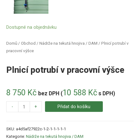
Dostupné na objednávku
Domů
/
Obchod
/
Nádrže na tekutá hnojiva / DAM
/ Plnicí potrubí v
pracovní výšce
Plnicí potrubí v pracovní výšce
8 750
Kč
10 588
Kč
bez DPH (
s DPH)
-
+
Přidat do košíku
SKU:
a4d5af27922c-1-2-1-1-1-1-1
Kategorie:
Nádrže na tekutá hnojiva / DAM