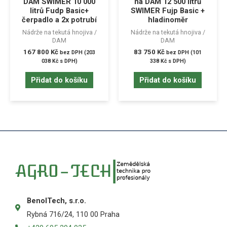
DAM SWIMER 10 000
na DAM 12 500 litrů
litrů Fudp Basic+
SWIMER Fujp Basic +
čerpadlo a 2x potrubí
hladinoměr
Nádrže na tekutá hnojiva /
Nádrže na tekutá hnojiva /
DAM
DAM
167 800
Kč
83 750
Kč
bez DPH (
203
bez DPH (
101
038
Kč
s DPH)
338
Kč
s DPH)
Přidat do košíku
Přidat do košíku
BenolTech, s.r.o.
Rybná 716/24, 110 00 Praha