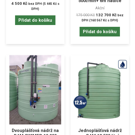
500l/min+ 6m hadice
4 500
Kč
bez DPH (
5 445
Kč
s
Akční
DPH)
175 000
Kč
132 700
Kč
bez
Přidat do košíku
DPH (
160 567
Kč
s DPH)
Přidat do košíku
Dvouplášťová nádrž na
Jednoplášťová nádrž