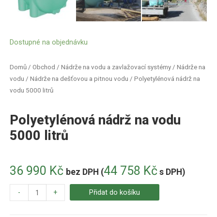
Dostupné na objednávku
Domů
/
Obchod
/
Nádrže na vodu a zavlažovací systémy
/
Nádrže na
vodu
/
Nádrže na dešťovou a pitnou vodu
/ Polyetylénová nádrž na
vodu 5000 litrů
Polyetylénová nádrž na vodu
5000 litrů
36 990
Kč
44 758
Kč
bez DPH (
s DPH)
-
+
Přidat do košíku