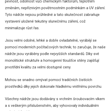
pevnost, odolnost vůči chemickým faktorům, teplotním
změnám, nepříznivým povětrnostním podmínkám a UV záření.
Tyto nádrže nejsou průhledné a tato skutečnost zabraňuje
vystavení uložené tekutiny slunečnímu záření, což
minimalizuje růst řas.
Jsou velmi odolné, lehké a dobře ovladatelné, vyrábějí se
pomocí moderních počítačových technik; to zaručuje, že naše
nádrže jsou vyráběny podle nejvyšších standardů. Díky své
monolitické struktuře a homogenní tloušťce stěny zajišťují
prvotřídní kvalitu za velmi dostupné ceny.
Mohou se snadno omývat pomocí tradičních čistících
prostředků díky jejich dokonale hladkému vnitřnímu povrchu.
Všechny nádrže jsou dodávány s vrchním šroubovacím víkem
a s veškerým příslušenstvím, aby vyhovovaly individuálním