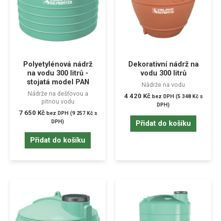
Polyetylénová nádrž
Dekorativní nádrž na
na vodu 300 litrů -
vodu 300 litrů
stojatá model PAN
Nádrže na vodu
Nádrže na dešťovou a
4 420
Kč
bez DPH (
5 348
Kč
s
pitnou vodu
DPH)
7 650
Kč
bez DPH (
9 257
Kč
s
DPH)
Přidat do košíku
Přidat do košíku