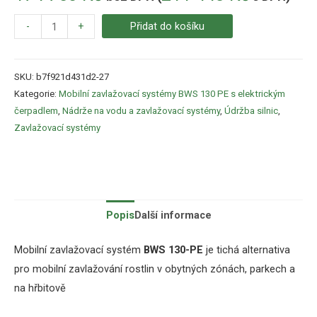
-
+
Přidat do košíku
SKU:
b7f921d431d2-27
Kategorie:
Mobilní zavlažovací systémy BWS 130 PE s elektrickým
čerpadlem
,
Nádrže na vodu a zavlažovací systémy
,
Údržba silnic
,
Zavlažovací systémy
Popis
Další informace
Mobilní zavlažovací systém
BWS 130-PE
je tichá alternativa
pro mobilní zavlažování rostlin v obytných zónách, parkech a
na hřbitově