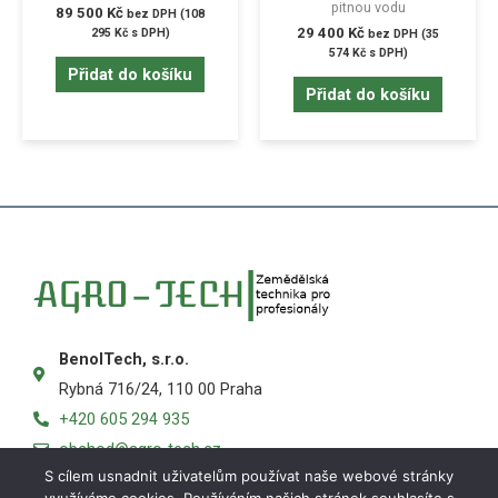
pitnou vodu
89 500
Kč
bez DPH (
108
29 400
Kč
295
Kč
s DPH)
bez DPH (
35
574
Kč
s DPH)
Přidat do košíku
Přidat do košíku
BenolTech, s.r.o.
Rybná 716/24, 110 00 Praha
+420 605 294 935
obchod@agro-tech.cz
S cílem usnadnit uživatelům používat naše webové stránky