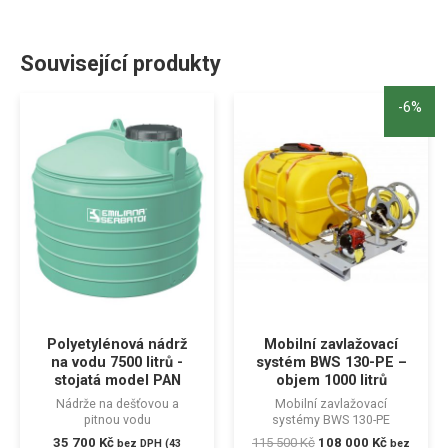
Související produkty
-6%
Polyetylénová nádrž
Mobilní zavlažovací
na vodu 7500 litrů -
systém BWS 130-PE –
stojatá model PAN
objem 1000 litrů
Nádrže na dešťovou a
Mobilní zavlažovací
pitnou vodu
systémy BWS 130-PE
35 700
Kč
115 500
Kč
108 000
Kč
bez DPH (
43
bez