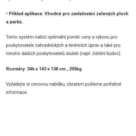
• Příklad aplikace:
Vhodné pro zavlažování zelených ploch
a parků.
Tento systém nabízí optimální poměr ceny a výkonu pro
poskytovatele zahradnických a terénních úprav a také pro
mnoho dalších poskytovatelů služeb (např. čištění budov).
Rozměry: 346 x 143 x 138 cm , 205kg
Vyžádejte si cenovou nabídku, obratem pošleme potřebné
informace.