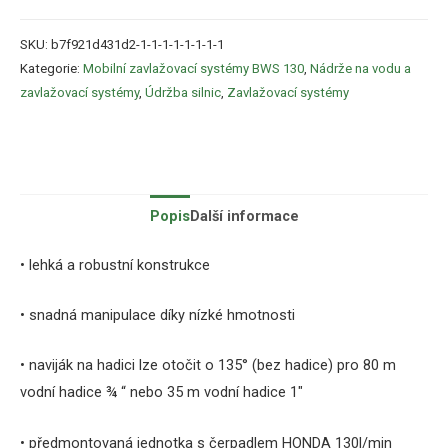
SKU:
b7f921d431d2-1-1-1-1-1-1-1-1
Kategorie:
Mobilní zavlažovací systémy BWS 130
,
Nádrže na vodu a
zavlažovací systémy
,
Údržba silnic
,
Zavlažovací systémy
Popis
Další informace
• lehká a robustní konstrukce
• snadná manipulace díky nízké hmotnosti
• naviják na hadici lze otočit o 135° (bez hadice) pro 80 m
vodní hadice ¾ “ nebo 35 m vodní hadice 1″
• předmontovaná jednotka s čerpadlem HONDA 130l/min