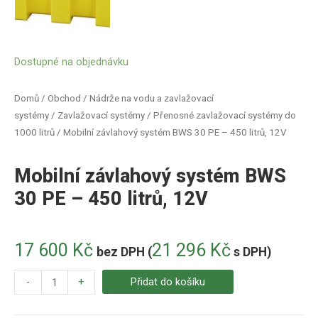
Dostupné na objednávku
Domů
/
Obchod
/
Nádrže na vodu a zavlažovací
systémy
/
Zavlažovací systémy
/
Přenosné zavlažovací systémy do
1000 litrů
/ Mobilní závlahový systém BWS 30 PE – 450 litrů, 12V
Mobilní závlahový systém BWS
30 PE – 450 litrů, 12V
17 600
Kč
21 296
Kč
bez DPH (
s DPH)
-
+
Přidat do košíku