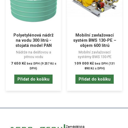
Polyetylénová nádrž
Mobilní zavlažovací
na vodu 300 litrů -
systém BWS 130-PE –
stojatá model PAN
objem 600 litrů
Nádrže na dešťovou a
Mobilní zavlažovací
pitnou vodu
systémy BWS 130-PE
7 650
Kč
109 000
Kč
bez DPH (
9 257
Kč
s
bez DPH (
131
DPH)
890
Kč
s DPH)
Přidat do košíku
Přidat do košíku