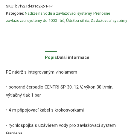
SKU:
b7f921d431d2-2-1-1-1
Kategorie:
Nádrže na vodu a zavlažovací systémy
,
Přenosné
zavlažovací systémy do 1000 litrů
,
Údržba silnic
,
Zavlažovací systémy
Popis
Další informace
PE nádrž s integrovaným vlnolamem
• ponorné čerpadlo CENTRI SP 30, 12 V, výkon 30 l/min,
výtlačný tlak 1 bar
• 4 m připojovací kabel s krokosvorkami
•
rychlospojka s uzávěrem vody pro zavlažovací systém
Gardena