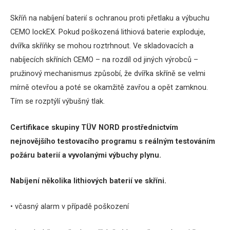
Skříň na nabíjení baterií s ochranou proti přetlaku a výbuchu
CEMO lockEX.
Pokud poškozená lithiová baterie exploduje,
dvířka skříňky se mohou roztrhnout.
Ve skladovacích a
nabíjecích skříních CEMO – na rozdíl od jiných výrobců –
pružinový mechanismus způsobí, že dvířka skříně se velmi
mírně otevřou a poté se okamžitě zavřou a opět zamknou.
Tím se rozptýlí výbušný tlak.
Certifikace skupiny TÜV NORD prostřednictvím
nejnovějšího testovacího programu s reálným testováním
požáru baterií a vyvolanými výbuchy plynu.
Nabíjení několika lithiových baterií ve skříni.
• včasný alarm v případě poškození