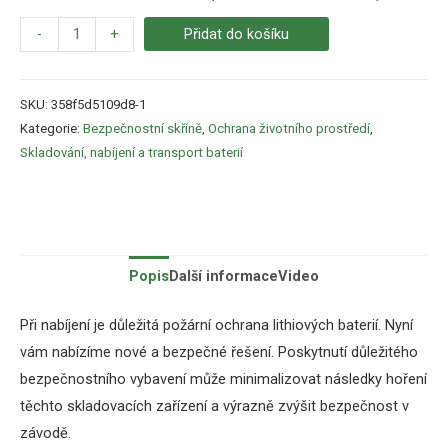
-
+
Přidat do košíku
SKU:
358f5d5109d8-1
Kategorie:
Bezpečnostní skříně
,
Ochrana životního prostředí
,
Skladování, nabíjení a transport baterií
Popis
Další informace
Video
Při nabíjení je důležitá požární ochrana lithiových baterií. Nyní
vám nabízíme nové a bezpečné řešení. Poskytnutí důležitého
bezpečnostního vybavení může minimalizovat následky hoření
těchto skladovacích zařízení a výrazně zvýšit bezpečnost v
závodě.