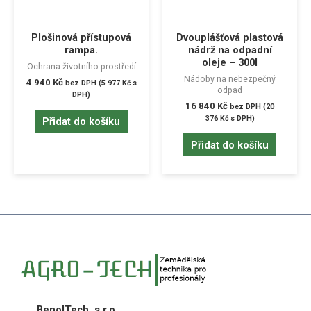
Plošinová přístupová
Dvouplášťová plastová
rampa.
nádrž na odpadní
oleje – 300l
Ochrana životního prostředí
Nádoby na nebezpečný
4 940
Kč
bez DPH (
5 977
Kč
s
odpad
DPH)
16 840
Kč
bez DPH (
20
376
Kč
s DPH)
Přidat do košíku
Přidat do košíku
BenolTech, s.r.o.