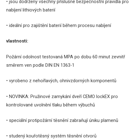
• jsou dodrženy všechny příslušné bezpečnostní pravidla pro
nabíjení lithiových baterií
• ideální pro zajištění baterií během procesu nabíjení
vlastnosti:
Požární odolnost testovaná MPA po dobu 60 minut zevnitř
směrem ven podle DIN EN 1363-1
• vyrobeno z nehořlavých, ohnivzdorných komponentů
• NOVINKA: Pružinové zamykání dveří CEMO lockEX pro
kontrolované uvolnění tlaku během výbuchů
• speciální protipožární těsnění zabraňují úniku plamenů
• studený kouřotěsný systém těsnění otvorů