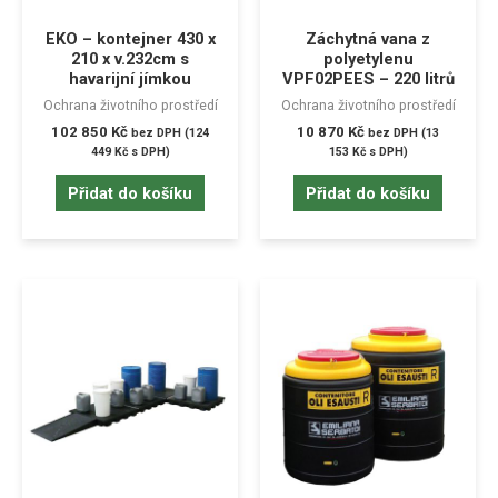
EKO – kontejner 430 x
Záchytná vana z
210 x v.232cm s
polyetylenu
havarijní jímkou
VPF02PEES – 220 litrů
Ochrana životního prostředí
Ochrana životního prostředí
102 850
Kč
10 870
Kč
bez DPH (
124
bez DPH (
13
449
Kč
s DPH)
153
Kč
s DPH)
Přidat do košíku
Přidat do košíku