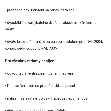
• přenosné pro umístění na místě instalace
• dvoukřídlé, uzamykatelné dveře s robustním zámkem a
panty
• dveře lakované oranžovou barvou, podobně jako RAL 2004;
korpus šedý, podobný RAL 7035
Pro všechny varianty nabíjení:
• odvod tepla ventilátorem během nabíjení
• Při otevření dveří se přeruší nabíjecí proud
• nabíjení se zastaví, dojde-li k poruše nebo nehodě
• větrací otvory utěsněné termočlánky