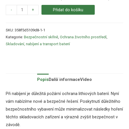
-
+
Přidat do košíku
SKU:
358f5d5109d8-1-1
Kategorie:
Bezpečnostní skříně
,
Ochrana životního prostředí
,
Skladování, nabíjení a transport baterií
Popis
Další informace
Video
Při nabíjení je důležitá požární ochrana lithiových baterií. Nyní
vám nabízíme nové a bezpečné řešení. Poskytnutí důležitého
bezpečnostního vybavení může minimalizovat následky hoření
těchto skladovacích zařízení a výrazně zvýšit bezpečnost v
závodě.