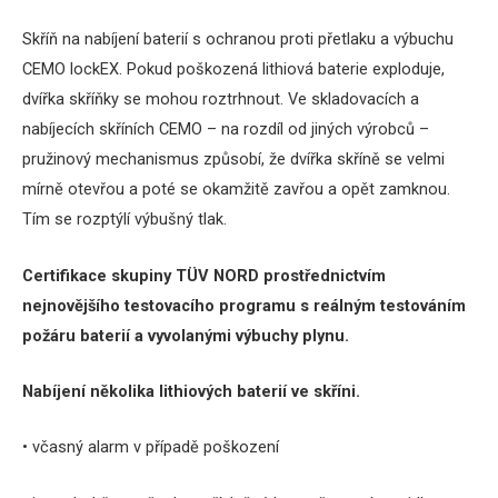
Skříň na nabíjení baterií s ochranou proti přetlaku a výbuchu
CEMO lockEX.
Pokud poškozená lithiová baterie exploduje,
dvířka skříňky se mohou roztrhnout.
Ve skladovacích a
nabíjecích skříních CEMO – na rozdíl od jiných výrobců –
pružinový mechanismus způsobí, že dvířka skříně se velmi
mírně otevřou a poté se okamžitě zavřou a opět zamknou.
Tím se rozptýlí výbušný tlak.
Certifikace skupiny TÜV NORD prostřednictvím
nejnovějšího testovacího programu s reálným testováním
požáru baterií a vyvolanými výbuchy plynu.
Nabíjení několika lithiových baterií ve skříni.
• včasný alarm v případě poškození