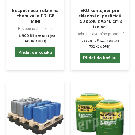
Bezpečnostní skříň na
EKO kontejner pro
chemikálie ERLG8
skladování pesticidů
MINI
150 x 240 x v.240 cm s
izolací
Bezpečnostní skříně
Ochrana životního prostředí
16 900
Kč
bez DPH (
20
57 630
Kč
449
Kč
s DPH)
bez DPH (
69
732
Kč
s DPH)
Přidat do košíku
Přidat do košíku