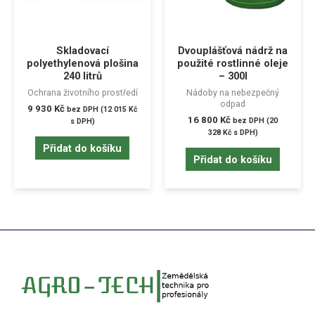
Skladovací
Dvouplášťová nádrž na
polyethylenová plošina
použité rostlinné oleje
240 litrů
– 300l
Ochrana životního prostředí
Nádoby na nebezpečný
odpad
9 930
Kč
bez DPH (
12 015
Kč
16 800
Kč
bez DPH (
20
s DPH)
328
Kč
s DPH)
Přidat do košíku
Přidat do košíku