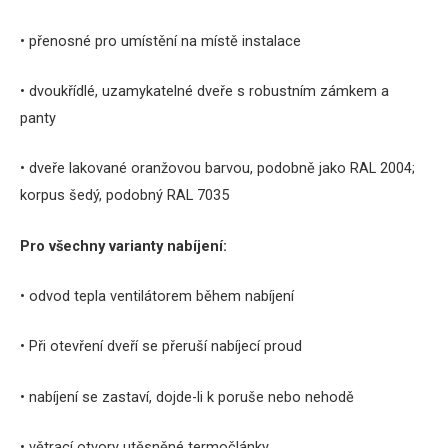
• přenosné pro umístění na místě instalace
• dvoukřídlé, uzamykatelné dveře s robustním zámkem a
panty
• dveře lakované oranžovou barvou, podobně jako RAL 2004;
korpus šedý, podobný RAL 7035
Pro všechny varianty nabíjení:
• odvod tepla ventilátorem během nabíjení
• Při otevření dveří se přeruší nabíjecí proud
• nabíjení se zastaví, dojde-li k poruše nebo nehodě
• větrací otvory utěsněné termočlánky