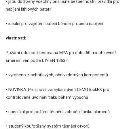
• jsou dodrženy všechny příslušné bezpečnostní pravidla pro
nabíjení lithiových baterií
• ideální pro zajištění baterií během procesu nabíjení
vlastnosti:
Požární odolnost testovaná MPA po dobu 60 minut zevnitř
směrem ven podle DIN EN 1363-1
• vyrobeno z nehořlavých, ohnivzdorných komponentů
• NOVINKA: Pružinové zamykání dveří CEMO lockEX pro
kontrolované uvolnění tlaku během výbuchů
• speciální protipožární těsnění zabraňují úniku plamenů
• studený kouřotěsný systém těsnění otvorů