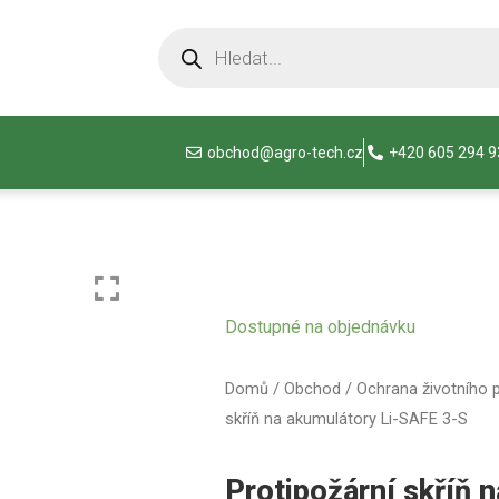
obchod@agro-tech.cz
+420 605 294 
Dostupné na objednávku
Domů
/
Obchod
/
Ochrana životního p
skříň na akumulátory Li-SAFE 3-S
Protipožární skříň 