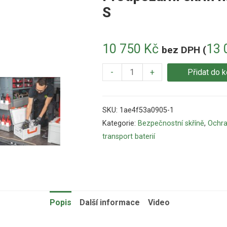
S
10 750
Kč
13 
bez DPH (
-
+
Přidat do k
SKU:
1ae4f53a0905-1
Kategorie:
Bezpečnostní skříně
,
Ochra
transport baterií
Popis
Další informace
Video