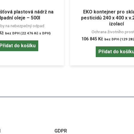
šťová plastová nádrž na
EKO kontejner pro skl
padní oleje – 500l
pesticidů 240 x 400 x v
izolací
by na nebezpečný odpad
Ochrana životního pros
Kč
bez DPH (
22 476
Kč
s DPH)
106 845
Kč
bez DPH (
129 28
Přidat do košíku
Přidat do košík
I
GDPR