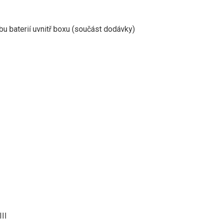
bu baterií uvnitř boxu (součást dodávky)
III