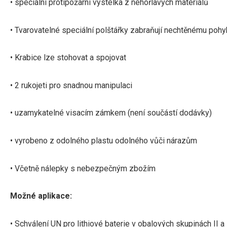
• speciální protipožární výstelka z nehořlavých materiálů
• Tvarovatelné speciální polštářky zabraňují nechtěnému pohy
• Krabice lze stohovat a spojovat
• 2 rukojeti pro snadnou manipulaci
• uzamykatelné visacím zámkem (není součástí dodávky)
• vyrobeno z odolného plastu odolného vůči nárazům
• Včetně nálepky s nebezpečným zbožím
Možné aplikace:
• Schválení UN pro lithiové baterie v obalových skupinách II a 