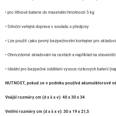
• pro lithiové baterie do maximální hmotnosti 5 kg
• Silniční veřejná doprava v souladu s předpisy
• Lze použít i jako pevný bezpečnostní kontejner pro skladov
• Ohnivzdorné skladování na cestách a například na staveništi
• Ideální pro bezpečné oddělení vysoce rizikových baterií (na
NUTNOST, pokud se v podniku používá akumulátorové nářad
Vnější rozměry cm (d x š x v):
40 x 30 x 34
Vnitřní rozměry cm (d x š x v):
30 x 19 x 21,5