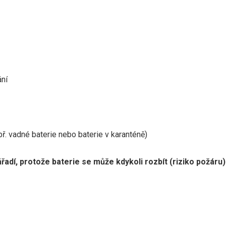
ání
př. vadné baterie nebo baterie v karanténě)
í, protože baterie se může kdykoli rozbít (riziko požáru)