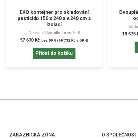
EKO kontejner pro skladování
Dvouplá
pesticidů 150 x 240 x v.240 cm s
od
izolací
Nádo
Ochrana životního prostředí
18 575
57 630
Kč
bez DPH (
69 732
Kč
s DPH)
Přidat do košíku
ZÁKAZNICKÁ ZÓNA
O SPOLEČNOST