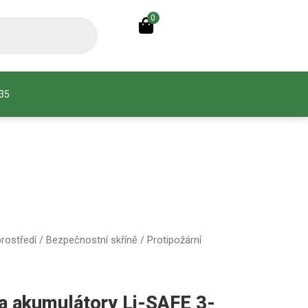
0
935
rostředí
/
Bezpečnostní skříně
/ Protipožární
na akumulátory Li-SAFE 3-