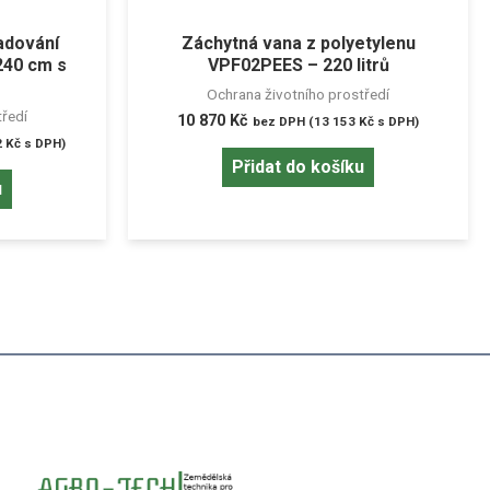
adování
Záchytná vana z polyetylenu
.240 cm s
VPF02PEES – 220 litrů
Ochrana životního prostředí
tředí
10 870
Kč
bez DPH (
13 153
Kč
s DPH)
2
Kč
s DPH)
Přidat do košíku
u