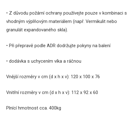
•
Z
důvodu
požární ochrany
používejte pouze
v
kombinaci s
vhodným
výplňovým
materiálem
(např.
Vermikulit
nebo
granulát
expandovaného
skla
)
.
•
Při přepravě
podle ADR
dodržujte
pokyny
na
balení
•
dodávka
s
uchycením
víka
a
ráčnou
Vnější
rozměry
v
cm
(
d
x
h
x
v
)
:
120 x
100 x
76
Vnitřní rozměry
v
cm
(
d
x
h
x
v
)
:
112
x 92
x 60
Plnící
hmotnost
cca
.
400kg