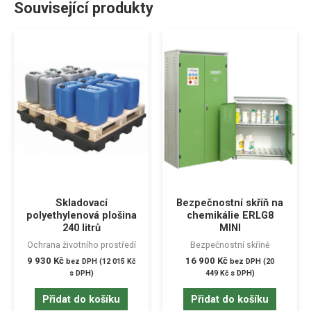
Související produkty
Skladovací
Bezpečnostní skříň na
polyethylenová plošina
chemikálie ERLG8
240 litrů
MINI
Ochrana životního prostředí
Bezpečnostní skříně
9 930
Kč
16 900
Kč
bez DPH (
12 015
Kč
bez DPH (
20
s DPH)
449
Kč
s DPH)
Přidat do košíku
Přidat do košíku