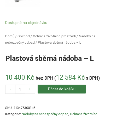
Dostupné na objednávku
Domů
/
Obchod
/
Ochrana životního prostředí
/
Nádoby na
nebezpečný odpad
/ Plastová sběrná nádoba – L
Plastová sběrná nádoba – L
10 400
Kč
12 584
Kč
bez DPH (
s DPH)
-
+
Přidat do košíku
SKU:
4134753003c5
Kategorie:
Nádoby na nebezpečný odpad
,
Ochrana životního