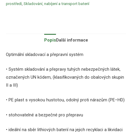
prostředí
,
Skladování, nabíjení a transport baterií
Popis
Další informace
Optimální
skladovací
a
přepravní systém
•
Systém
skladování
a
přepravy
tuhých
nebezpečných
látek
,
označených
UN
kódem
,
(
klasifikovaných
do
obalových
skupin
II
a
III
)
•
PE
plast
s vysokou
hustotou
,
odolný
proti nárazům
(PE
–
HD
)
•
stohovatelné
a bezpečné
pro přepravu
•
ideální
na
sběr
lithiových baterií
na
jejich
recyklaci
a
likvidaci