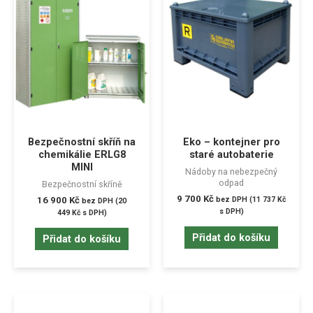
Bezpečnostní skříň na
Eko – kontejner pro
chemikálie ERLG8
staré autobaterie
MINI
Nádoby na nebezpečný
odpad
Bezpečnostní skříně
9 700
Kč
16 900
Kč
bez DPH (
11 737
Kč
bez DPH (
20
s DPH)
449
Kč
s DPH)
Přidat do košíku
Přidat do košíku