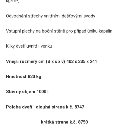
kg/m²)
Odvodnění střechy vnitřními dešťovými svody
Vstupní plechy na boční stěně pro případ úniku kapalin
Kliky dveří uvnitř i venku
Vnější rozměry cm (d x š x v) 402 x 235 x 241
Hmotnost
82
0 kg
Sběrný objem
1000
l
Poloha dveří :
dlouhá strana k.č. 8747
krátká strana k.č. 8750