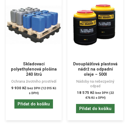
Skladovací
Dvouplášťová plastová
polyethylenová plošina
nádrž na odpadní
240 litrů
oleje – 500l
Ochrana životního prostředí
Nádoby na nebezpečný
odpad
9 930
Kč
bez DPH (
12 015
Kč
18 575
Kč
bez DPH (
22
s DPH)
476
Kč
s DPH)
Přidat do košíku
Přidat do košíku