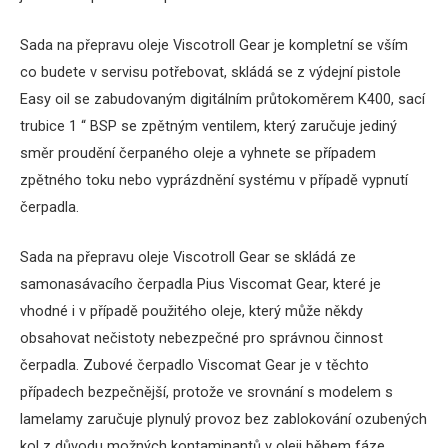
Sada na přepravu oleje Viscotroll Gear je kompletní se vším
co budete v servisu potřebovat, skládá se z výdejní pistole
Easy oil se zabudovaným digitálním průtokoměrem K400, sací
trubice 1 “ BSP se zpětným ventilem, který zaručuje jediný
směr proudění čerpaného oleje a vyhnete se případem
zpětného toku nebo vyprázdnění systému v případě vypnutí
čerpadla.
Sada na přepravu oleje Viscotroll Gear se skládá ze
samonasávacího čerpadla Pius Viscomat Gear, které je
vhodné i v případě použitého oleje, který může někdy
obsahovat nečistoty nebezpečné pro správnou činnost
čerpadla. Zubové čerpadlo Viscomat Gear je v těchto
případech bezpečnější, protože ve srovnání s modelem s
lamelamy zaručuje plynulý provoz bez zablokování ozubených
kol z důvodu možných kontaminantů v oleji během fáze