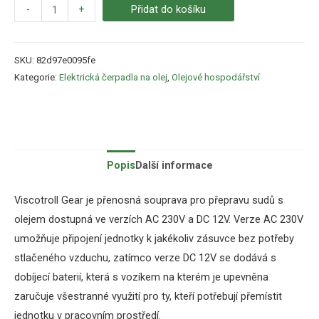
-
+
Přidat do košíku
SKU:
82d97e0095fe
Kategorie:
Elektrická čerpadla na olej
,
Olejové hospodářství
Popis
Další informace
Viscotroll Gear je přenosná souprava pro přepravu sudů s
olejem dostupná ve verzích AC 230V a DC 12V. Verze AC 230V
umožňuje připojení jednotky k jakékoliv zásuvce bez potřeby
stlačeného vzduchu, zatímco verze DC 12V se dodává s
dobíjecí baterií, která s vozíkem na kterém je upevněna
zaručuje všestranné využití pro ty, kteří potřebují přemístit
jednotku v pracovním prostředí.