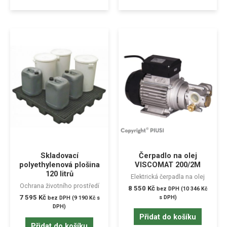
Skladovací
Čerpadlo na olej
polyethylenová plošina
VISCOMAT 200/2M
120 litrů
Elektrická čerpadla na olej
Ochrana životního prostředí
8 550
Kč
bez DPH (
10 346
Kč
7 595
Kč
s DPH)
bez DPH (
9 190
Kč
s
DPH)
Přidat do košíku
Přidat do košíku