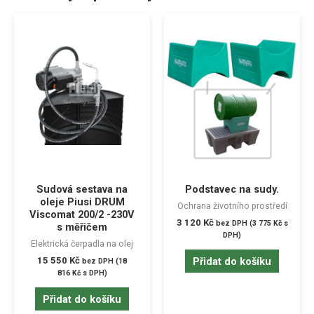
Sudová sestava na
Podstavec na sudy.
oleje Piusi DRUM
Ochrana životního prostředí
Viscomat 200/2 -230V
3 120
Kč
bez DPH (
3 775
Kč
s
s měřičem
DPH)
Elektrická čerpadla na olej
15 550
Kč
Přidat do košíku
bez DPH (
18
816
Kč
s DPH)
Přidat do košíku