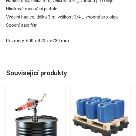
Hadice
sací
, délka
3
m
,
velikost
3/4
„
, vhodná
pro oleje
.
Hliníková
manuální
pistole.
Výdejní
hadice
, délka
3
m
,
velikost
3/4
„
, vhodná
pro oleje
.
Spodní
sací
filtr
.
Rozměry:
600
x 420
x
v.230
mm
.
Související produkty