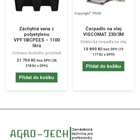
Záchytná vana z
Čerpadlo na olej
polyetylenu
VISCOMAT 230/3M
VPF1IBCPEES – 1100
Elektrická čerpadla na olej
litrů
10 890
Kč
bez DPH (
13
Ochrana životního prostředí
177
Kč
s DPH)
21 750
Kč
bez DPH (
26
Přidat do košíku
318
Kč
s DPH)
Přidat do košíku