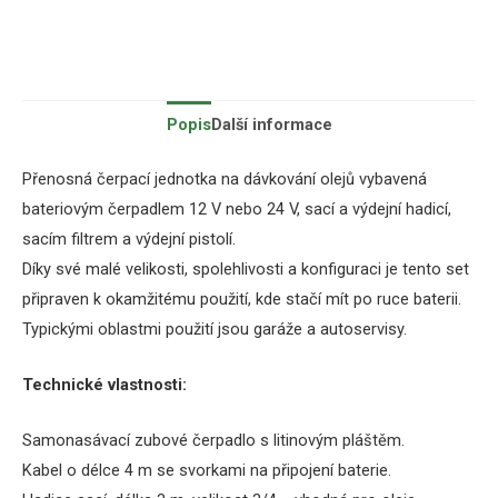
Popis
Další informace
Přenosná
čerpací jednotka
na
dávkování
olejů
vybavená
bateriovým
čerpadlem
12
V
nebo 24
V
,
sací
a
výdejní
hadicí,
sacím
filtrem
a
výdejní pistolí
.
Díky své malé
velikosti,
spolehlivosti
a
konfiguraci
je
tento
set
připraven
k okamžitému použití
, kde
stačí
mít
po
ruce
baterii.
Typickými
oblastmi
použití jsou
garáže
a
autoservisy
.
Technické
vlastnosti
:
Samonasávací
zubové
čerpadlo
s
litinovým
pláštěm
.
Kabel
o
délce
4
m
se svorkami
na
připojení baterie
.