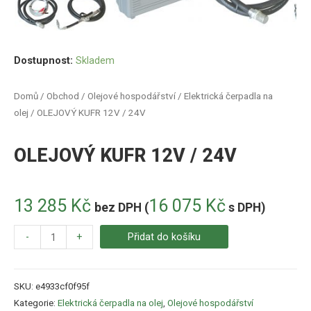
Dostupnost:
Skladem
Domů
/
Obchod
/
Olejové hospodářství
/
Elektrická čerpadla na
olej
/ OLEJOVÝ KUFR 12V / 24V
OLEJOVÝ KUFR 12V / 24V
13 285
Kč
16 075
Kč
bez DPH (
s DPH)
-
+
Přidat do košíku
SKU:
e4933cf0f95f
Kategorie:
Elektrická čerpadla na olej
,
Olejové hospodářství