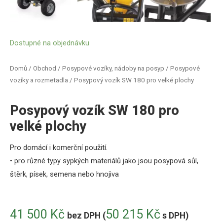
Dostupné na objednávku
Domů
/
Obchod
/
Posypové vozíky, nádoby na posyp
/
Posypové
vozíky a rozmetadla
/ Posypový vozík SW 180 pro velké plochy
Posypový vozík SW 180 pro
velké plochy
Pro domácí
i komerční použití
.
•
pro různé typy
sypkých
materiálů jako jsou
posypová
sůl,
štěrk
,
písek
,
semena nebo
hnojiva
41 500
Kč
50 215
Kč
bez DPH (
s DPH)