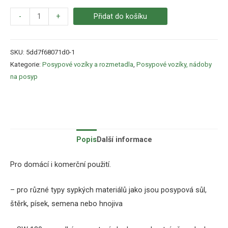
-
+
Přidat do košíku
SKU:
5dd7f68071d0-1
Kategorie:
Posypové vozíky a rozmetadla
,
Posypové vozíky, nádoby
na posyp
Popis
Další informace
Pro domácí i komerční použití.
– pro různé typy sypkých materiálů jako jsou posypová sůl,
štěrk, písek, semena nebo hnojiva