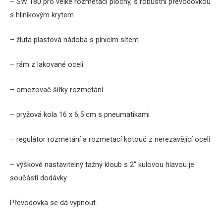
– SW 180 pro velké rozmetací plochy, s robustní převodovkou
s hliníkovým krytem
– žlutá plastová nádoba s plnicím sítem
– rám z lakované oceli
– omezovač šířky rozmetání
– pryžová kola 16 x 6,5 cm s pneumatikami
– regulátor rozmetání a rozmetací kotouč z nerezavějící oceli
– výškově nastavitelný tažný kloub s 2″ kulovou hlavou je
součástí dodávky
Převodovka se dá vypnout.