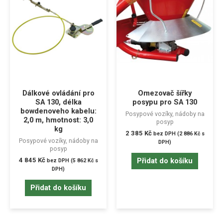
Dálkové ovládání pro
Omezovač šířky
SA 130, délka
posypu pro SA 130
bowdenoveho kabelu:
Posypové vozíky, nádoby na
2,0 m, hmotnost: 3,0
posyp
kg
2 385
Kč
bez DPH (
2 886
Kč
s
Posypové vozíky, nádoby na
DPH)
posyp
4 845
Kč
Přidat do košíku
bez DPH (
5 862
Kč
s
DPH)
Přidat do košíku