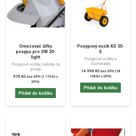
Omezovač šířky
Posypový vozík KS 35-
posypu pro SW 20-
E
light
Posypové vozíky a
rozmetadla
Posypové vozíky, nádoby na
posyp
14 990
Kč
bez DPH (
18
970
Kč
138
Kč
s DPH)
bez DPH (
1 174
Kč
s
DPH)
Přidat do košíku
Přidat do košíku