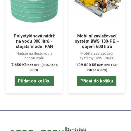
Polyetylénová nádrž
Mobilní zavlažovací
na vodu 300 litrů -
systém BWS 130-PE –
stojatá model PAN
objem 600 litrů
Nádrže na dešťovou a
Mobilní zavlažovací
pitnou vodu
systémy BWS 130-PE
7 650
Kč
109 000
Kč
bez DPH (
9 257
Kč
s
bez DPH (
131
DPH)
890
Kč
s DPH)
Přidat do košíku
Přidat do košíku