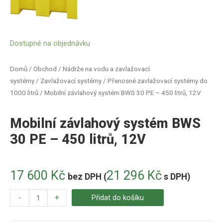
Dostupné na objednávku
Domů
/
Obchod
/
Nádrže na vodu a zavlažovací
systémy
/
Zavlažovací systémy
/
Přenosné zavlažovací systémy do
1000 litrů
/ Mobilní závlahový systém BWS 30 PE – 450 litrů, 12V
Mobilní závlahový systém BWS
30 PE – 450 litrů, 12V
17 600
Kč
21 296
Kč
bez DPH (
s DPH)
-
+
Přidat do košíku