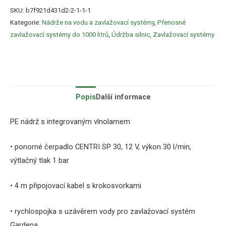
SKU:
b7f921d431d2-2-1-1-1
Kategorie:
Nádrže na vodu a zavlažovací systémy
,
Přenosné
zavlažovací systémy do 1000 litrů
,
Údržba silnic
,
Zavlažovací systémy
Popis
Další informace
PE nádrž s integrovaným vlnolamem
• ponorné čerpadlo CENTRI SP 30, 12 V, výkon 30 l/min,
výtlačný tlak 1 bar
• 4 m připojovací kabel s krokosvorkami
•
rychlospojka s uzávěrem vody pro zavlažovací systém
Gardena