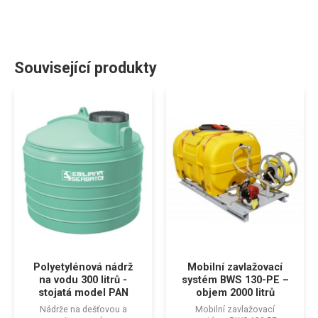
Související produkty
Polyetylénová nádrž
Mobilní zavlažovací
na vodu 300 litrů -
systém BWS 130-PE –
stojatá model PAN
objem 2000 litrů
Nádrže na dešťovou a
Mobilní zavlažovací