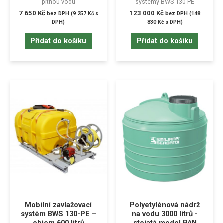
pitnou vodu
systémy BWS 130-PE
7 650
Kč
123 000
Kč
bez DPH (
9 257
Kč
s
bez DPH (
148
DPH)
830
Kč
s DPH)
Přidat do košíku
Přidat do košíku
Mobilní zavlažovací
Polyetylénová nádrž
systém BWS 130-PE –
na vodu 3000 litrů -
objem 600 litrů
stojatá model PAN