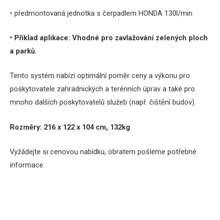
• předmontovaná jednotka s čerpadlem HONDA 130l/min
• Příklad aplikace:
Vhodné pro zavlažování zelených ploch
a parků.
Tento systém nabízí optimální poměr ceny a výkonu pro
poskytovatele zahradnických a terénních úprav a také pro
mnoho dalších poskytovatelů služeb (např. čištění budov).
Rozměry: 216 x 122 x 104 cm, 132kg
Vyžádejte si cenovou nabídku, obratem pošleme potřebné
informace.