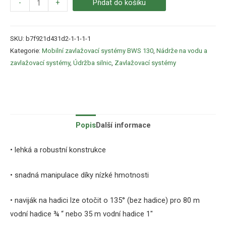
-
+
Přidat do košíku
SKU:
b7f921d431d2-1-1-1-1
Kategorie:
Mobilní zavlažovací systémy BWS 130
,
Nádrže na vodu a
zavlažovací systémy
,
Údržba silnic
,
Zavlažovací systémy
Popis
Další informace
• lehká a robustní konstrukce
• snadná manipulace díky nízké hmotnosti
• naviják na hadici lze otočit o 135° (bez hadice) pro 80 m
vodní hadice ¾ “ nebo 35 m vodní hadice 1″