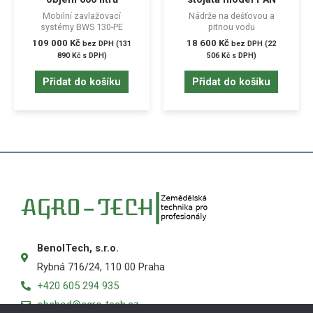
Mobilní zavlažovací
Nádrže na dešťovou a
systémy BWS 130-PE
pitnou vodu
109 000
Kč
18 600
Kč
bez DPH (
131
bez DPH (
22
890
Kč
s DPH)
506
Kč
s DPH)
Přidat do košíku
Přidat do košíku
BenolTech, s.r.o.
Rybná 716/24, 110 00 Praha
+420 605 294 935
obchod@agro-tech.cz