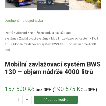
Dostupné na objednávku
Domů
/
Obchod
/
Nádrže na vodu a zavlažovací
systémy
/
Zavlažovací systémy
/
Mobilní zavlažovací systémy BWS
130
/ Mobilní zavlažovací systém BWS 130 – objem nádrže 4000
litrů
Mobilní zavlažovací systém BWS
130 – objem nádrže 4000 litrů
157 500
Kč
190 575
Kč
bez DPH (
s DPH)
-
+
Přidat do košíku