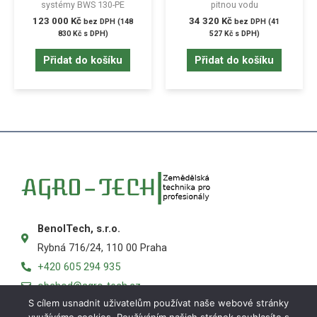
systémy BWS 130-PE
pitnou vodu
123 000
Kč
34 320
Kč
bez DPH (
148
bez DPH (
41
830
Kč
s DPH)
527
Kč
s DPH)
Přidat do košíku
Přidat do košíku
BenolTech, s.r.o.
Rybná 716/24, 110 00 Praha
+420 605 294 935
obchod@agro-tech.cz
S cílem usnadnit uživatelům používat naše webové stránky