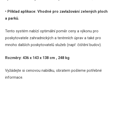
• Příklad aplikace:
Vhodné pro zavlažování zelených ploch
a parků.
Tento systém nabízí optimální poměr ceny a výkonu pro
poskytovatele zahradnických a terénních úprav a také pro
mnoho dalších poskytovatelů služeb (např. čištění budov).
Rozměry: 436 x 143 x 138 cm , 248 kg
Vyžádejte si cenovou nabídku, obratem pošleme potřebné
informace.