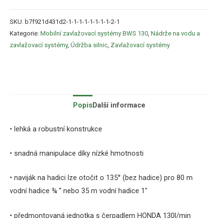
SKU:
b7f921d431d2-1-1-1-1-1-1-1-1-2-1
Kategorie:
Mobilní zavlažovací systémy BWS 130
,
Nádrže na vodu a
zavlažovací systémy
,
Údržba silnic
,
Zavlažovací systémy
Popis
Další informace
• lehká a robustní konstrukce
• snadná manipulace díky nízké hmotnosti
• naviják na hadici lze otočit o 135° (bez hadice) pro 80 m
vodní hadice ¾ “ nebo 35 m vodní hadice 1″
• předmontovaná jednotka s čerpadlem HONDA 130l/min