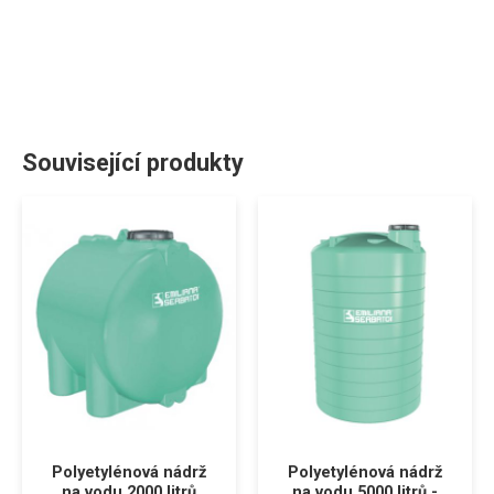
Související produkty
Polyetylénová nádrž
Polyetylénová nádrž
na vodu 2000 litrů
na vodu 5000 litrů -