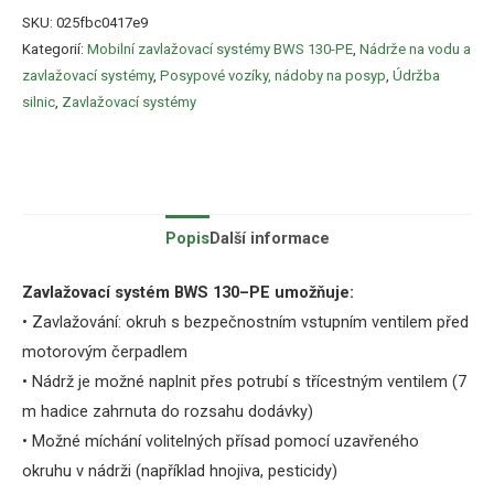
SKU:
025fbc0417e9
Kategorií:
Mobilní zavlažovací systémy BWS 130-PE
,
Nádrže na vodu a
zavlažovací systémy
,
Posypové vozíky, nádoby na posyp
,
Údržba
silnic
,
Zavlažovací systémy
Popis
Další informace
Zavlažovací systém
BWS
130
–
PE
umožňuje
:
•
Zavlažování
:
okruh s
bezpečnostním
vstupním
ventilem
před
motorovým
čerpadlem
•
Nádrž
je
možné
naplnit
přes potrubí
s
třícestným
ventilem
(
7
m
hadice
zahrnuta
do
rozsahu
dodávky
)
•
Možné
míchání
volitelných
přísad
pomocí
uzavřeného
okruhu
v
nádrži
(
například
hnojiva,
pesticidy
)