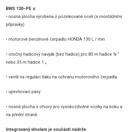
BWS
130
–
PE
s
:
•
nosná
plocha
vyrobena
z pozinkované
oceli
(
s
montážními
přípravky
)
•
motorové
benzínové
čerpadlo
HONDA
130
L
/
min
•
otočný
hadicový
naviják
(
bez
hadice
)
pro
80
m
hadice
¾
“
nebo 35
m
hadice
1
„
•
ventil
na
regulaci
tlaku
na ochranu
motorového
čerpadla
•
upevňovací
pásy
•
nosná
plocha
s otvory
pro
vysokozdvižné
vozíky
na boku
a
na
přední straně
Integrovaný vlnolam je součástí nádrže.