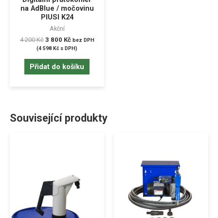
na AdBlue / močovinu
PIUSI K24
Akční
4 200
Kč
3 800
Kč
bez DPH
(
4 598
Kč
s DPH)
Přidat do košíku
Související produkty