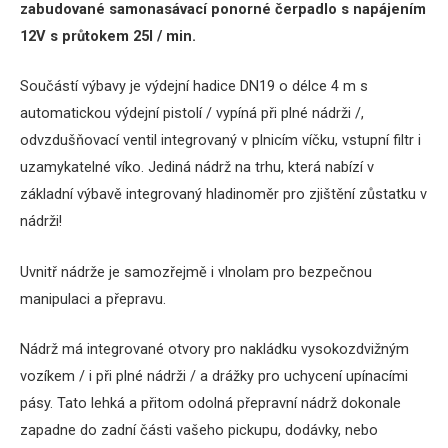
zabudované samonasávací ponorné čerpadlo s napájením
12V s průtokem 25l / min.
Součástí výbavy je výdejní hadice DN19 o délce 4 m s
automatickou výdejní pistolí / vypíná při plné nádrži /,
odvzdušňovací ventil integrovaný v plnicím víčku, vstupní filtr i
uzamykatelné víko. Jediná nádrž na trhu, která nabízí v
základní výbavě integrovaný hladinoměr pro zjištění zůstatku v
nádrži!
Uvnitř nádrže je samozřejmě i vlnolam pro bezpečnou
manipulaci a přepravu.
Nádrž má integrované otvory pro nakládku vysokozdvižným
vozíkem / i při plné nádrži / a drážky pro uchycení upínacími
pásy. Tato lehká a přitom odolná přepravní nádrž dokonale
zapadne do zadní části vašeho pickupu, dodávky, nebo