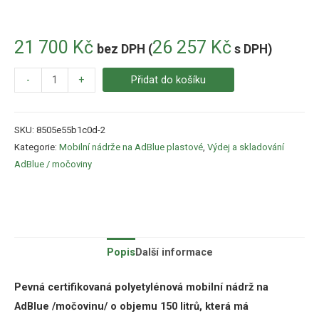
21 700
Kč
26 257
Kč
bez DPH (
s DPH)
-
+
Přidat do košíku
SKU:
8505e55b1c0d-2
Kategorie:
Mobilní nádrže na AdBlue plastové
,
Výdej a skladování
AdBlue / močoviny
Popis
Další informace
Pevná certifikovaná polyetylénová mobilní nádrž na
AdBlue /močovinu/ o objemu 150 litrů, která má