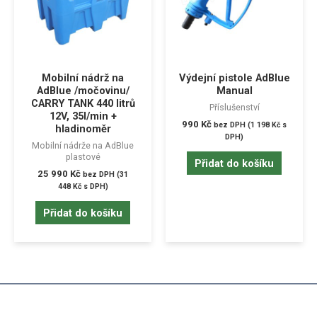
Mobilní nádrž na
Výdejní pistole AdBlue
AdBlue /močovinu/
Manual
CARRY TANK 440 litrů
Příslušenství
12V, 35l/min +
990
Kč
bez DPH (
1 198
Kč
s
hladinoměr
DPH)
Mobilní nádrže na AdBlue
plastové
Přidat do košíku
25 990
Kč
bez DPH (
31
448
Kč
s DPH)
Přidat do košíku