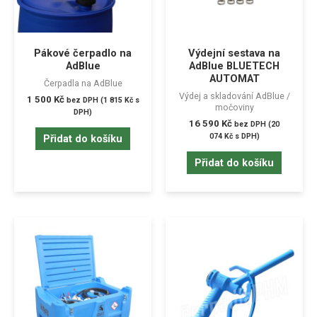
Pákové čerpadlo na
Výdejní sestava na
AdBlue
AdBlue BLUETECH
AUTOMAT
Čerpadla na AdBlue
Výdej a skladování AdBlue /
1 500
Kč
bez DPH (
1 815
Kč
s
močoviny
DPH)
16 590
Kč
bez DPH (
20
074
Kč
s DPH)
Přidat do košíku
Přidat do košíku