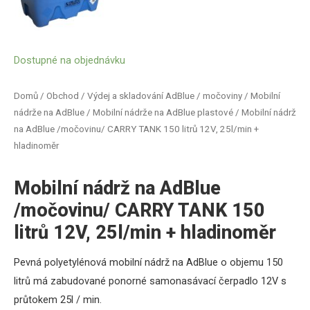
Dostupné na objednávku
Domů
/
Obchod
/
Výdej a skladování AdBlue / močoviny
/
Mobilní
nádrže na AdBlue
/
Mobilní nádrže na AdBlue plastové
/ Mobilní nádrž
na AdBlue /močovinu/ CARRY TANK 150 litrů 12V, 25l/min +
hladinoměr
Mobilní nádrž na AdBlue
/močovinu/ CARRY TANK 150
litrů 12V, 25l/min + hladinoměr
Pevná
polyetylénová
mobilní
nádrž
na
AdBlue
o objemu
150
litrů
má zabudované
ponorné
samonasávací
čerpadlo
12V s
průtokem
25l
/
min
.