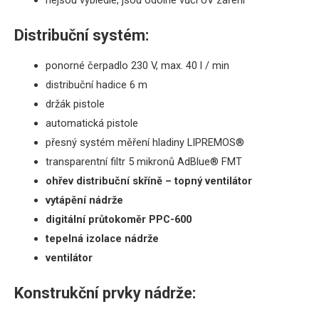
nejsou vybledlé, jsou odolné vůči UV záření
Distribuční systém:
ponorné čerpadlo 230 V, max. 40 l / min
distribuční hadice 6 m
držák pistole
automatická pistole
přesný systém měření hladiny LIPREMOS®
transparentní filtr 5 mikronů AdBlue® FMT
ohřev distribuční skříně – topný ventilátor
vytápění nádrže
digitální průtokoměr PPC-600
tepelná izolace nádrže
ventilátor
Konstrukční prvky nádrže: