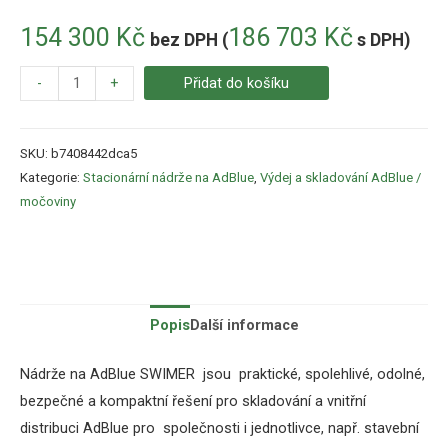
154 300
Kč
186 703
Kč
bez DPH (
s DPH)
-
+
Přidat do košíku
SKU:
b7408442dca5
Kategorie:
Stacionární nádrže na AdBlue
,
Výdej a skladování AdBlue /
močoviny
Popis
Další informace
Nádrže na AdBlue SWIMER jsou praktické, spolehlivé, odolné,
bezpečné a kompaktní řešení pro skladování a vnitřní
distribuci AdBlue pro společnosti i jednotlivce, např. stavební