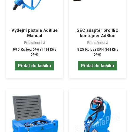
Výdejní pistole AdBlue
SEC adaptér pro IBC
Manual
kontejner AdBlue
Příslušenství
Příslušenství
990
Kč
825
Kč
bez DPH (
1 198
Kč
s
bez DPH (
998
Kč
s
DPH)
DPH)
Přidat do košíku
Přidat do košíku