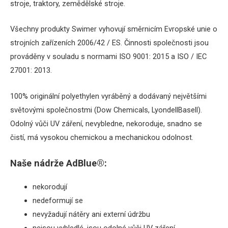
stroje, traktory, zemědělské stroje.
Všechny produkty Swimer vyhovují směrnicím Evropské unie o
strojních zařízeních 2006/42 / ES.
Činnosti společnosti jsou
prováděny v souladu s normami ISO 9001: 2015 a ISO / IEC
27001: 2013.
100% originální polyethylen vyráběný a dodávaný největšími
světovými společnostmi (Dow Chemicals, LyondellBasell).
Odolný vůči UV záření, nevybledne, nekoroduje, snadno se
čistí, má vysokou chemickou a mechanickou odolnost.
Naše nádrže AdBlue®:
nekorodují
nedeformují se
nevyžadují nátěry ani externí údržbu