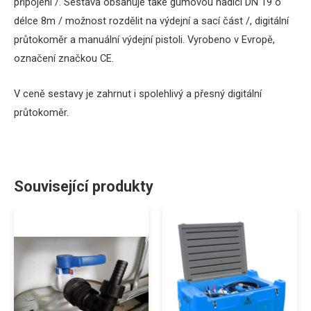
připojení /
.
Sestava
obsahuje
také gumovou
hadici DN 19 o
délce 8m / možnost rozdělit na výdejní a sací část /
,
digitální
průtokoměr
a
manuální
výdejní pistoli
.
Vyrobeno v Evropě,
označení značkou CE.
V ceně sestavy je zahrnut i spolehlivý a přesný
digitální
průtokoměr
.
Související produkty