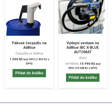
Pákové čerpadlo na
Výdejní sestava na
AdBlue
AdBlue IBC X-BLUE
AUTOMAT
Čerpadla na AdBlue
Akční
1 500
Kč
bez DPH (
1 815
Kč
s
16 990
Kč
15 990
Kč
DPH)
bez
DPH (
19 348
Kč
s DPH)
Přidat do košíku
Přidat do košíku