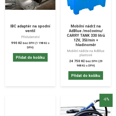
IBC adaptér na spodní
Mobilní nádrž na
ventil
AdBlue /močovinu/
CARRY TANK 330 litrů
Příslušenství
12V, 35l/min +
990
Kč
bez DPH (
1 198
Kč
s
hladinoměr
DPH)
Mobilní nádrže na AdBlue
plastové
Přidat do košíku
24 750
Kč
bez DPH (
29
948
Kč
s DPH)
Přidat do košíku
-6%