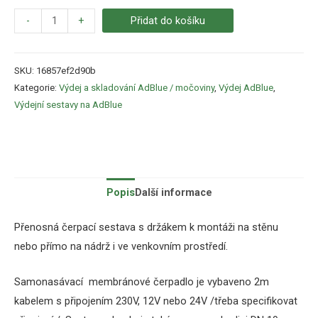
-
+
Přidat do košíku
SKU:
16857ef2d90b
Kategorie:
Výdej a skladování AdBlue / močoviny
,
Výdej AdBlue
,
Výdejní sestavy na AdBlue
Popis
Další informace
Přenosná
čerpací
sestava
s
držákem
k
montáži
na
stěnu
nebo
přímo
na nádrž
i ve venkovním prostředí.
S
amonasávací
membránové čerpadlo je
v
ybaveno
2m
kabelem
s připojením 230V, 12V nebo 24V /třeba specifikovat