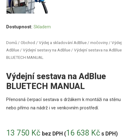
Dostupnost:
Skladem
Domů
/
Obchod
/
Výdej a skladování AdBlue / močoviny
/
Výdej
AdBlue
/
Výdejní sestavy na AdBlue
/ Výdejní sestava na AdBlue
BLUETECH MANUAL
Výdejní sestava na AdBlue
BLUETECH MANUAL
Přenosná
čerpací
sestava
s
držákem
k
montáži
na
stěnu
nebo
přímo
na nádrž
i ve venkovním prostředí.
13 750
Kč
16 638
Kč
bez DPH (
s DPH)