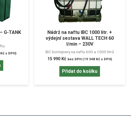
ů – G-TANK
Nádrž na naftu IBC 1000 litr. +
výdejní sestava WALL TECH 60
l/min – 230V
ftu
IBC kontejnery na naftu 600 a 1000 litrů
3
Kč
s DPH)
15 990
Kč
bez DPH (
19 348
Kč
s DPH)
u
Přidat do košíku