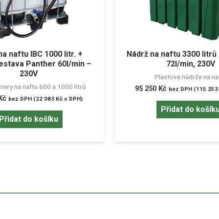
a naftu IBC 1000 litr. +
Nádrž na naftu 3300 litr
sestava Panther 60l/min –
72l/min, 230V
230V
Plastové nádrže na na
nery na naftu 600 a 1000 litrů
95 250
Kč
bez DPH (
115 25
Kč
bez DPH (
22 083
Kč
s DPH)
Přidat do košík
Přidat do košíku