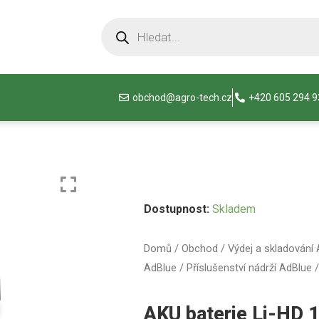
obchod@agro-tech.cz
+420 605 294 
Dostupnost:
Skladem
Domů
/
Obchod
/
Výdej a skladování
AdBlue
/
Příslušenství nádrží AdBlue
/
AKU baterie Li-HD 