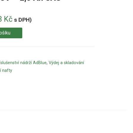
8
Kč
s DPH)
ošíku
íslušenství nádrží AdBlue
,
Výdej a skladování
í nafty