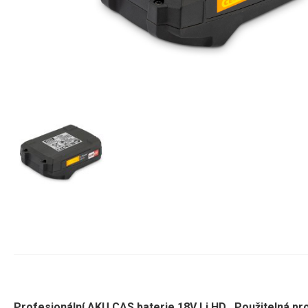
Profesionální AKU CAS baterie 18V Li HD .
Použitelná pr