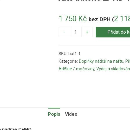
1 750
Kč
2 11
bez DPH (
-
+
Přidat do k
SKU:
bat1-1
Kategorie:
Doplňky nádrží na naftu
,
Př
AdBlue / močoviny
,
Výdej a skladován
Popis
Video
o nádrže CEMO .