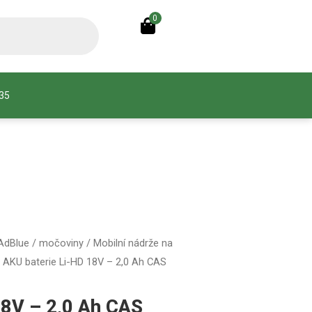
0
935
 AdBlue / močoviny
/
Mobilní nádrže na
 AKU baterie Li-HD 18V – 2,0 Ah CAS
18V – 2,0 Ah CAS