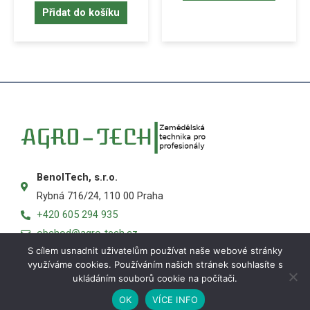
Přidat do košíku
BenolTech, s.r.o.
Rybná 716/24, 110 00 Praha
+420 605 294 935
obchod@agro-tech.cz
S cílem usnadnit uživatelům používat naše webové stránky
využíváme cookies. Používáním našich stránek souhlasíte s
ukládáním souborů cookie na počítači.
OK
VÍCE INFO
Košík
Obchod
Můj účet
Menu