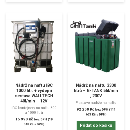
Nádrž na naftu IBC
Nádrž na naftu 3300
1000 litr. + výdejní
litrů – G-TANK 56l/min
sestava WALLTECH
, 230V
40l/min – 12V
Plastové nádrže na naftu
IBC kontejnery na naftu 600
92 250
Kč
bez DPH (
111
a 1000 litrů
623
Kč
s DPH)
15 990
Kč
bez DPH (
19
348
Kč
s DPH)
Přidat do košíku