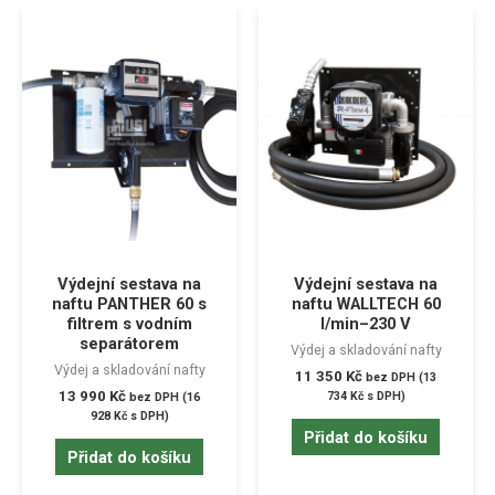
Výdejní sestava na
Výdejní sestava na
naftu PANTHER 60 s
naftu WALLTECH 60
filtrem s vodním
l/min–230 V
separátorem
Výdej a skladování nafty
Výdej a skladování nafty
11 350
Kč
bez DPH (
13
13 990
Kč
734
Kč
s DPH)
bez DPH (
16
928
Kč
s DPH)
Přidat do košíku
Přidat do košíku