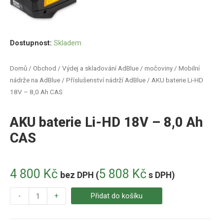
Dostupnost:
Skladem
Domů
/
Obchod
/
Výdej a skladování AdBlue / močoviny
/
Mobilní
nádrže na AdBlue
/
Příslušenství nádrží AdBlue
/ AKU baterie Li-HD
18V – 8,0 Ah CAS
AKU baterie Li-HD 18V – 8,0 Ah
CAS
4 800
Kč
5 808
Kč
bez DPH (
s DPH)
-
+
Přidat do košíku