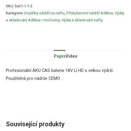
SKU:
bat1-1-1-2
Kategorie:
Doplňky nádrží na naftu
,
Příslušenství nádrží AdBlue
,
Výdej
a skladování AdBlue / močoviny
,
Výdej a skladování nafty
Popis
Video
Profesionální AKU CAS baterie 18V Li HD s velkou výdrží.
Použitelná pro nádrže CEMO .
Související produkty