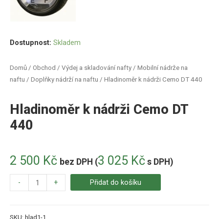
Dostupnost:
Skladem
Domů
/
Obchod
/
Výdej a skladování nafty
/
Mobilní nádrže na
naftu
/
Doplňky nádrží na naftu
/ Hladinoměr k nádrži Cemo DT 440
Hladinoměr k nádrži Cemo DT
440
2 500
Kč
3 025
Kč
bez DPH (
s DPH)
-
+
Přidat do košíku
SKU:
hlad1-1