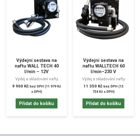
Výdejní sestava na
Výdejní sestava na
naftu WALL TECH 40
naftu WALLTECH 60
l/min – 12V
l/min–230 V
Výdej a skladování nafty
Výdej a skladování nafty
9 900
Kč
11 350
Kč
bez DPH (
11 979
Kč
bez DPH (
13
s DPH)
734
Kč
s DPH)
Přidat do košíku
Přidat do košíku