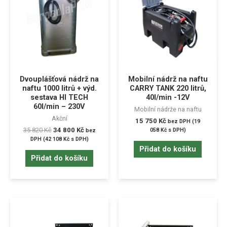
Dvouplášťová nádrž na
Mobilní nádrž na naftu
naftu 1000 litrů + výd.
CARRY TANK 220 litrů,
sestava HI TECH
40l/min -12V
60l/min – 230V
Mobilní nádrže na naftu
Akční
15 750
Kč
bez DPH (
19
35 820
Kč
34 800
Kč
058
Kč
s DPH)
bez
DPH (
42 108
Kč
s DPH)
Přidat do košíku
Přidat do košíku