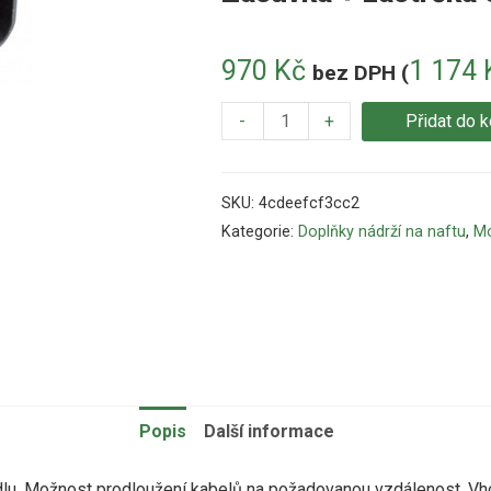
970
Kč
1 174
bez DPH (
-
+
Přidat do k
SKU:
4cdeefcf3cc2
Kategorie:
Doplňky nádrží na naftu
,
Mo
Popis
Další informace
dlu
.
Možnost prodloužení
kabelů
na
požadovanou vzdálenost
.
Vh