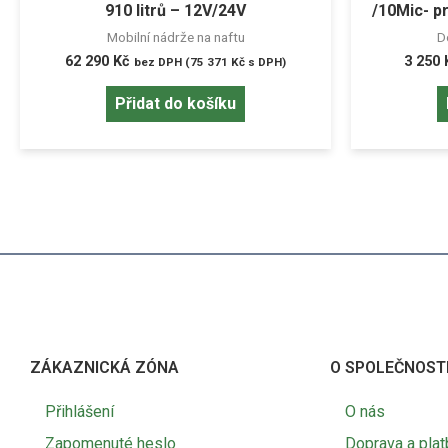
910 litrů – 12V/24V
/10Mic- pr
Mobilní nádrže na naftu
D
62 290
Kč
3 250
bez DPH (
75 371
Kč
s DPH)
Přidat do košíku
ZÁKAZNICKÁ ZÓNA
O SPOLEČNOST
Přihlášení
O nás
Zapomenuté heslo
Doprava a plat