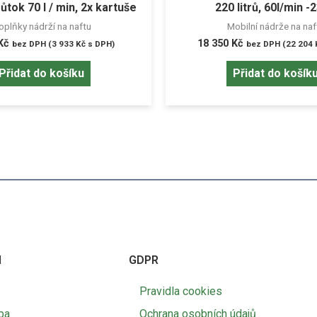
ůtok 70 l / min, 2x kartuše
220 litrů, 60l/min -
oplňky nádrží na naftu
Mobilní nádrže na naf
Kč
18 350
Kč
bez DPH (
3 933
Kč
s DPH)
bez DPH (
22 204
Přidat do košíku
Přidat do košík
I
GDPR
Pravidla cookies
ba
Ochrana osobních údajů