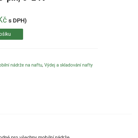
Kč
s DPH)
ošíku
bilní nádrže na naftu
,
Výdej a skladování nafty
odné
pro
všechny mobilní
nádrže.