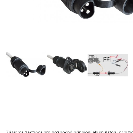
Zásuvka
zástrčka
pro
bezpečné
připojení
akumulátoru
k vozi