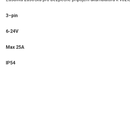
3
–
pin
6-24V
Max
25A
IP54