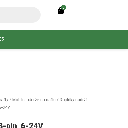
0
935
nafty
/
Mobilní nádrže na naftu
/
Doplňky nádrží
 6-24V
3-pin, 6-24V