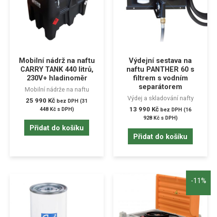
Mobilní nádrž na naftu
Výdejní sestava na
CARRY TANK 440 litrů,
naftu PANTHER 60 s
230V+ hladinoměr
filtrem s vodním
separátorem
Mobilní nádrže na naftu
Výdej a skladování nafty
25 990
Kč
bez DPH (
31
13 990
Kč
448
Kč
s DPH)
bez DPH (
16
928
Kč
s DPH)
Přidat do košíku
Přidat do košíku
-11%