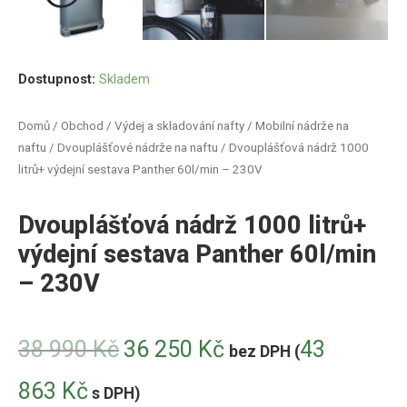
Dostupnost:
Skladem
Domů
/
Obchod
/
Výdej a skladování nafty
/
Mobilní nádrže na
naftu
/
Dvouplášťové nádrže na naftu
/ Dvouplášťová nádrž 1000
litrů+ výdejní sestava Panther 60l/min – 230V
Dvouplášťová nádrž 1000 litrů+
výdejní sestava Panther 60l/min
– 230V
38 990
Kč
36 250
Kč
43
bez DPH (
863
Kč
s DPH)