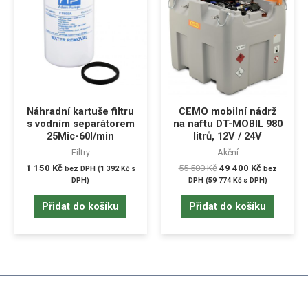
Náhradní kartuše filtru
CEMO mobilní nádrž
s vodním separátorem
na naftu DT-MOBIL 980
25Mic-60l/min
litrů, 12V / 24V
Filtry
Akční
1 150
Kč
55 500
Kč
49 400
Kč
bez DPH (
1 392
Kč
s
bez
DPH)
DPH (
59 774
Kč
s DPH)
Přidat do košíku
Přidat do košíku