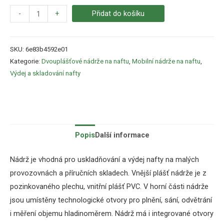
-
+
Přidat do košíku
SKU:
6e83b4592e01
Kategorie:
Dvouplášťové nádrže na naftu
,
Mobilní nádrže na naftu
,
Výdej a skladování nafty
Popis
Další informace
Nádrž
je vhodná
pro
uskladňování
a výdej
nafty
na
malých
provozovnách
a
příručních skladech
.
Vnější plášť
nádrže
je
z
pozinkovaného
plechu
,
vnitřní plášť
PVC
.
V horní části nádrže
jsou umístěny technologické otvory pro plnění, sání, odvětrání
i měření objemu hladinoměrem. Nádrž má i integrované otvory