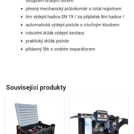
vstupním hrubým filtrem
přesný
mechanický průtokoměr s total registrem
6m
výdejní
hadice
DN 19
/
za
příplatek
8m
hadice
/
automatická
výdejní pistole
s otočným kloubem
robustní držák
výdejní
sestavy
praktický držák pistole
přídavný filtr s vodním separátorem
Související produkty