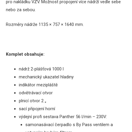
pro nakládku VZV. Možnost propojení více nádrží vedle sebe
nebo za sebou.
Rozměry
nádrže 1135 × 757 × 1640 mm.
Komplet obsahuje:
nádrž 2-plášťová 1000 l
mechanický
ukazatel hladiny
indikátor
mezipláště
odvětrávací
otvor
plnicí otvor
2
„
sací
připojení
horní
výdejní profi sestava Panther 56 l/min – 230V:
samonasávací
čerpadlo
s
By
Pass
ventilem a