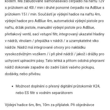
kódem.
Má zabudované samonasávací čerpadlo na naftu 12V
s průtokem až 40l / min i druhé ponorné čerpadlo na AdBlue s
průtokem 15 l / min. Součástí je výdejní hadice na naftu 4m,
výdejní hadice pro AdBlue 4m, automatická výdejní pistole pro
naftu, držák pistole, manuální výdejní pistole pro AdBlue,
přetlakový ventil, sací vstupní filtr, integrovaný
ukazatel hladiny
v nádrži, vlnolam
/ přepážka v nádrži /
a uzamykatelné víko
nádrže. Nádrž má integrované otvory pro nakládku
vysokozdvižným vozíkem / i při plné nádrži / jakož i drážky pro
uchycení upínacími pásy.
Tato lehká a přitom odolná přepravní
nádrž dokonale zapadne do zadní části vašeho pickupu,
dodávky, nebo přívěsu.
Možnost doplnění o přesný digitální průtokoměr K24,
nebo ES filtr s vodním separátorem
Výdejní hadice 6m, 8m, 10m za příplatek.
Při objednávce