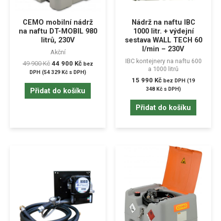
CEMO mobilní nádrž
Nádrž na naftu IBC
na naftu DT-MOBIL 980
1000 litr. + výdejní
litrů, 230V
sestava WALL TECH 60
l/min – 230V
Akční
IBC kontejnery na naftu 600
49 900
Kč
44 900
Kč
bez
a 1000 litrů
DPH (
54 329
Kč
s DPH)
15 990
Kč
bez DPH (
19
348
Kč
s DPH)
Přidat do košíku
Přidat do košíku