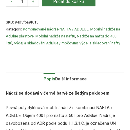
-
+
Přidat do košíku
SKU:
94d5f5a9f015
Kategorií:
Kombinované nádrže NAFTA / ADBLUE
,
Mobilní nádrže na
AdBlue plastové
,
Mobilní nádrže na naftu
,
Nádrže na naftu do 450
litrů
,
Výdej a skladování AdBlue / močoviny
,
Výdej a skladování nafty
Popis
Další informace
Nádrž
se dodává v
černé barvě
ze
šedým
poklopem
.
Pevná polyetylénová mobilní nádrž s kombinací NAFTA /
ADBLUE. Objem 400 l pro naftu a 50 l pro AdBlue.
Nádrž je
osvobozena od
ADR podle bodu 1.1.3.1.C, je označena UN