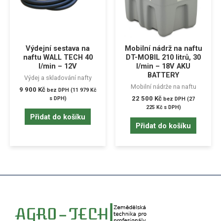
Výdejní sestava na
Mobilní nádrž na naftu
naftu WALL TECH 40
DT-MOBIL 210 litrů, 30
l/min – 12V
l/min – 18V AKU
BATTERY
Výdej a skladování nafty
Mobilní nádrže na naftu
9 900
Kč
bez DPH (
11 979
Kč
22 500
Kč
s DPH)
bez DPH (
27
225
Kč
s DPH)
Přidat do košíku
Přidat do košíku