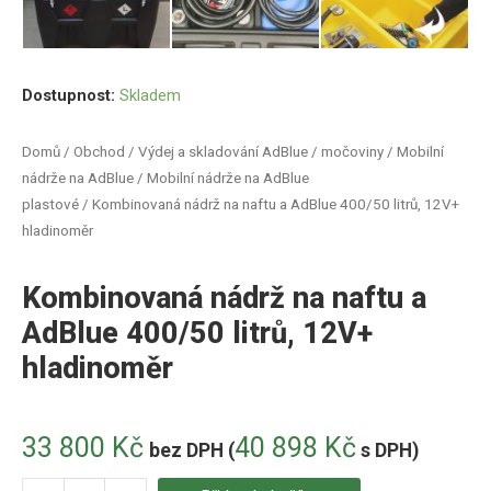
Dostupnost:
Skladem
Domů
/
Obchod
/
Výdej a skladování AdBlue / močoviny
/
Mobilní
nádrže na AdBlue
/
Mobilní nádrže na AdBlue
plastové
/ Kombinovaná nádrž na naftu a AdBlue 400/50 litrů, 12V+
hladinoměr
Kombinovaná nádrž na naftu a
AdBlue 400/50 litrů, 12V+
hladinoměr
33 800
Kč
40 898
Kč
bez DPH (
s DPH)