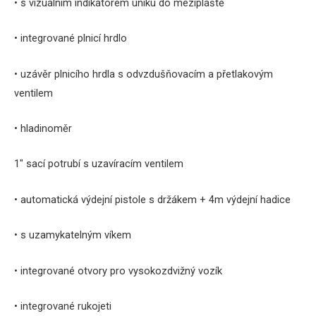
• s vizuálním indikátorem úniku do mezipláště
• integrované plnicí hrdlo
• uzávěr plnicího hrdla s odvzdušňovacím a přetlakovým
ventilem
• hladinoměr
1″ sací potrubí s uzavíracím ventilem
• automatická výdejní pistole s držákem + 4m výdejní hadice
• s uzamykatelným víkem
• integrované otvory pro vysokozdvižný vozík
•
integrované rukojeti