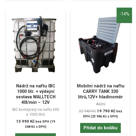
-14%
Nádrž na naftu IBC
Mobilní nádrž na naftu
1000 litr. + výdejní
CARRY TANK 330
sestava WALLTECH
litrů,12V+ hladinoměr
40l/min – 12V
Akční
IBC kontejnery na naftu 600
22 940
Kč
19 790
Kč
bez
a 1000 litrů
DPH (
23 946
Kč
s DPH)
15 990
Kč
bez DPH (
19
348
Kč
s DPH)
Přidat do košíku