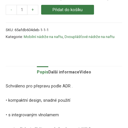
-
+
Přidat do košíku
SKU:
65afdb604deb-1-1-1
Kategorie:
Mobilní nádrže na naftu
,
Dvouplášťové nádrže na naftu
Popis
Další informace
Video
Schváleno pro přepravu podle ADR .
• kompaktní design, snadné použití
• s integrovaným vlnolamem