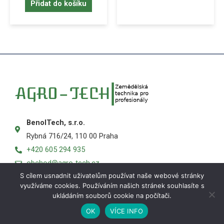
Přidat do košíku
BenolTech, s.r.o.
Rybná 716/24, 110 00 Praha
+420 605 294 935
obchod@agro-tech.cz
S cílem usnadnit uživatelům používat naše webové stránky
využíváme cookies. Používáním našich stránek souhlasíte s
ukládáním souborů cookie na počítači.
OK
VÍCE INFO
Košík
Obchod
Můj účet
Menu