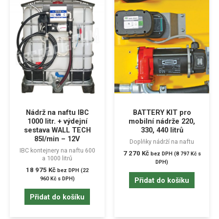
Nádrž na naftu IBC
BATTERY KIT pro
1000 litr. + výdejní
mobilní nádrže 220,
sestava WALL TECH
330, 440 litrů
85l/min – 12V
Doplňky nádrží na naftu
IBC kontejnery na naftu 600
7 270
Kč
bez DPH (
8 797
Kč
s
a 1000 litrů
DPH)
18 975
Kč
bez DPH (
22
960
Kč
s DPH)
Přidat do košíku
Přidat do košíku