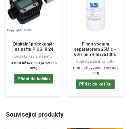
Digitální průtokoměr
Filtr s vodním
na naftu PIUSI K 24
separátorem 25Mic –
60l / min + hlava filtru
Doplňky nádrží na naftu
Doplňky nádrží na naftu
3 850
Kč
bez DPH (
4 659
Kč
s
1 700
Kč
DPH)
bez DPH (
2 057
Kč
s
DPH)
Přidat do košíku
Přidat do košíku
Související produkty