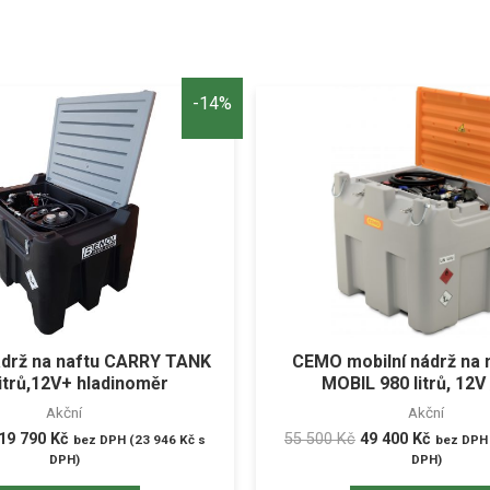
-14%
ádrž na naftu CARRY TANK
CEMO mobilní nádrž na 
litrů,12V+ hladinoměr
MOBIL 980 litrů, 12V
Akční
Akční
19 790
Kč
55 500
Kč
49 400
Kč
bez DPH (
23 946
Kč
s
bez DPH 
DPH)
DPH)