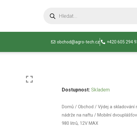
obchod@agro-tech.cz
+420 605 294 
Dostupnost:
Skladem
Domů
/
Obchod
/
Výdej a skladování 
nádrže na naftu
/ Mobilní dvouplášťo
980 litrů, 12V MAX