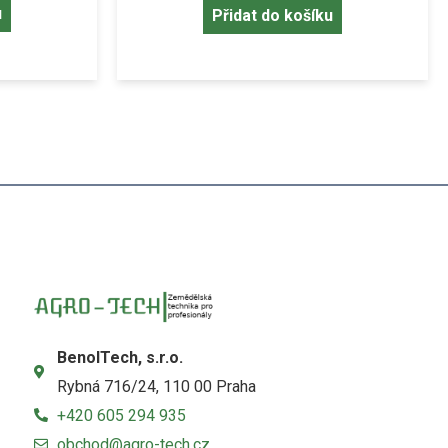
u
Přidat do košíku
BenolTech, s.r.o.
Rybná 716/24, 110 00 Praha
+420 605 294 935
obchod@agro-tech.cz