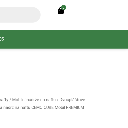
0
935
nafty
/
Mobilní nádrže na naftu
/
Dvouplášťové
vá nádrž na naftu CEMO CUBE Mobil PREMIUM