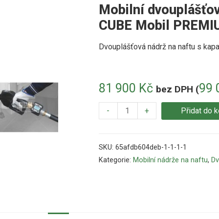
Mobilní dvouplášťo
CUBE Mobil PREMIU
Dvouplášťová nádrž na naftu s kapac
81 900
Kč
99 
bez DPH (
-
+
Přidat do k
SKU:
65afdb604deb-1-1-1-1
Kategorie:
Mobilní nádrže na naftu
,
Dv