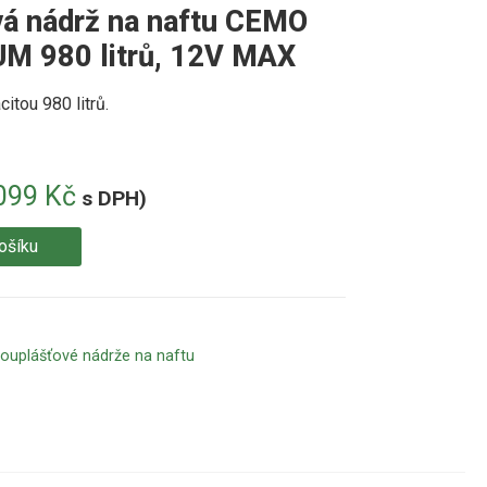
vá nádrž na naftu CEMO
M 980 litrů, 12V MAX
itou 980 litrů.
099
Kč
s DPH)
ošíku
ouplášťové nádrže na naftu