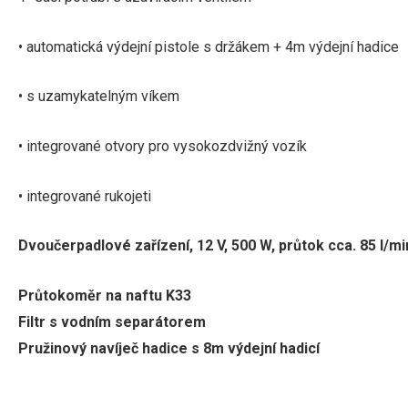
• automatická výdejní pistole s držákem + 4m výdejní hadice
• s uzamykatelným víkem
• integrované otvory pro vysokozdvižný vozík
•
integrované rukojeti
Dvoučerpadlové zařízení, 12 V, 500 W,
průtok
cca.
85 l/mi
Průtokoměr na naftu K33
Filtr s vodním separátorem
Pružinový navíječ hadice s 8m výdejní hadicí