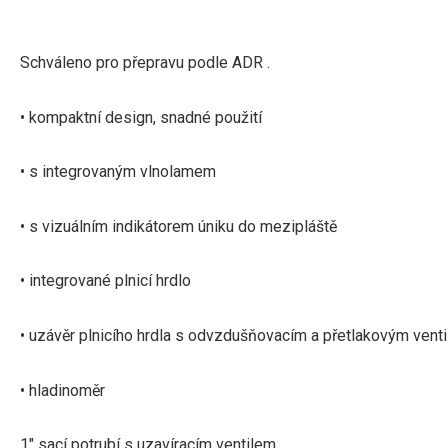
Schváleno pro přepravu podle ADR .
• kompaktní design, snadné použití
• s integrovaným vlnolamem
• s vizuálním indikátorem úniku do mezipláště
• integrované plnicí hrdlo
• uzávěr plnicího hrdla s odvzdušňovacím a přetlakovým vent
• hladinoměr
1″ sací potrubí s uzavíracím ventilem