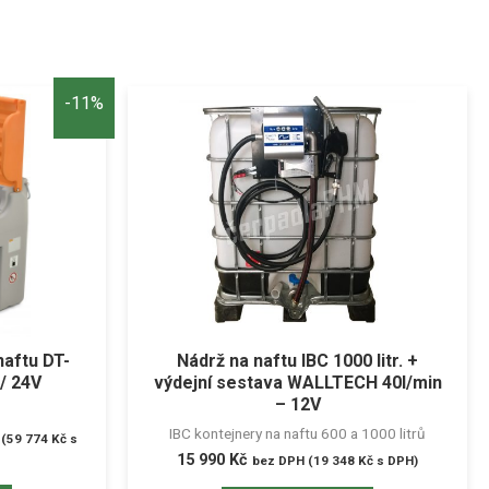
-11%
naftu DT-
Nádrž na naftu IBC 1000 litr. +
 / 24V
výdejní sestava WALLTECH 40l/min
– 12V
IBC kontejnery na naftu 600 a 1000 litrů
(
59 774
Kč
s
15 990
Kč
bez DPH (
19 348
Kč
s DPH)