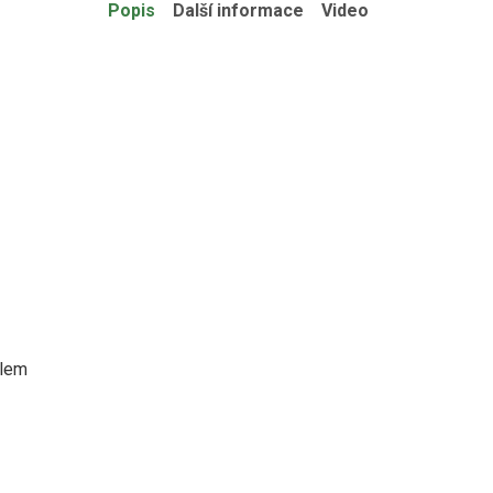
Popis
Další informace
Video
ilem