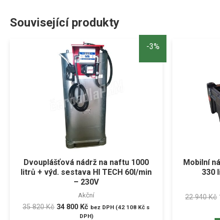
Související produkty
-3%
Dvouplášťová nádrž na naftu 1000
Mobilní n
litrů + výd. sestava HI TECH 60l/min
330 
– 230V
Akční
22 940
Kč
35 820
Kč
34 800
Kč
bez DPH (
42 108
Kč
s
DPH)