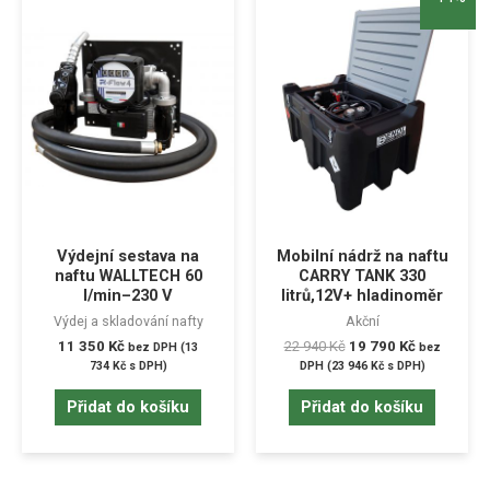
Výdejní sestava na
Mobilní nádrž na naftu
naftu WALLTECH 60
CARRY TANK 330
l/min–230 V
litrů,12V+ hladinoměr
Výdej a skladování nafty
Akční
11 350
Kč
22 940
Kč
19 790
Kč
bez DPH (
13
bez
734
Kč
s DPH)
DPH (
23 946
Kč
s DPH)
Přidat do košíku
Přidat do košíku