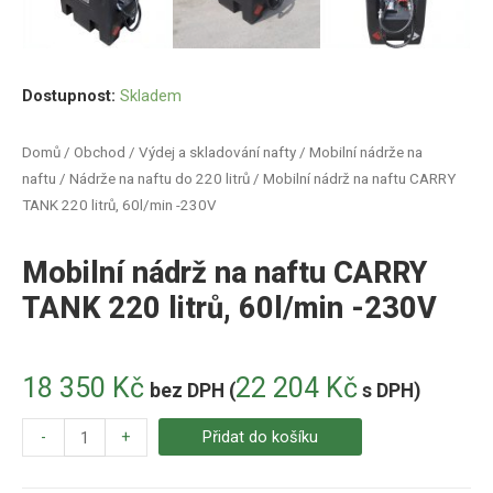
Dostupnost:
Skladem
Domů
/
Obchod
/
Výdej a skladování nafty
/
Mobilní nádrže na
naftu
/
Nádrže na naftu do 220 litrů
/ Mobilní nádrž na naftu CARRY
TANK 220 litrů, 60l/min -230V
Mobilní nádrž na naftu CARRY
TANK 220 litrů, 60l/min -230V
18 350
Kč
22 204
Kč
bez DPH (
s DPH)
-
+
Přidat do košíku