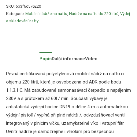
SKU:
6b3f6c576220
Kategorie:
Mobilní nádrže na naftu
,
Nádrže na naftu do 220 litrů
,
Výdej
a skladování nafty
Popis
Další informace
Video
Pevná certifikovaná polyetylénová mobilní nádrž na naftu o
objemu 220 litrů, která je osvobozena od ADR podle bodu
1.1.3.1.C. Má zabudované samonasávací čerpadlo s napájením
230V a s průtokem až 60l / min. Součástí výbavy je
antistatická výdejní hadice DN19 o délce 4 m s automatickou
výdejní pistolí / vypíná při plné nádrži /, odvzdušňovací ventil
integrovaný v plnicím víčku, uzamykatelné víko i vstupní filtr.
Uvnitř nádrže je samozřejmě i vlnolam pro bezpečnou