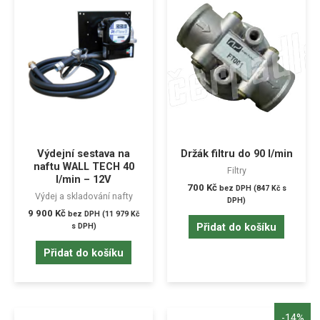
Výdejní sestava na
Držák filtru do 90 l/min
naftu WALL TECH 40
Filtry
l/min – 12V
700
Kč
bez DPH (
847
Kč
s
Výdej a skladování nafty
DPH)
9 900
Kč
bez DPH (
11 979
Kč
Přidat do košíku
s DPH)
Přidat do košíku
-14%