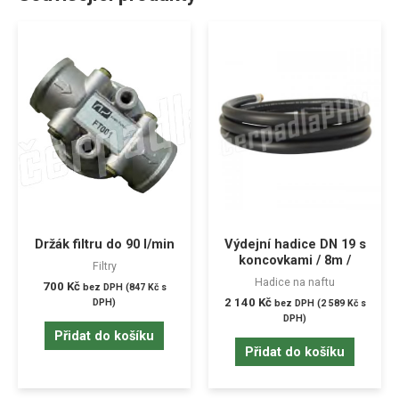
Držák filtru do 90 l/min
Výdejní hadice DN 19 s
koncovkami / 8m /
Filtry
Hadice na naftu
700
Kč
bez DPH (
847
Kč
s
2 140
Kč
DPH)
bez DPH (
2 589
Kč
s
DPH)
Přidat do košíku
Přidat do košíku