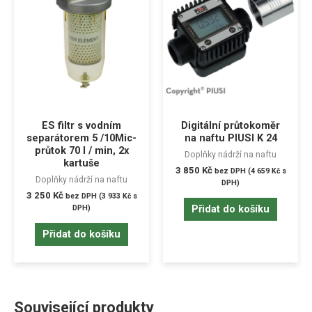
ES filtr s vodním
Digitální průtokoměr
separátorem 5 /10Mic-
na naftu PIUSI K 24
průtok 70 l / min, 2x
Doplňky nádrží na naftu
kartuše
3 850
Kč
bez DPH (
4 659
Kč
s
Doplňky nádrží na naftu
DPH)
3 250
Kč
bez DPH (
3 933
Kč
s
Přidat do košíku
DPH)
Přidat do košíku
Související produkty