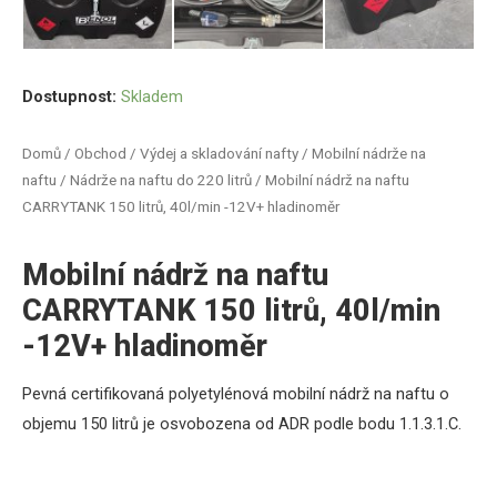
Dostupnost:
Skladem
Domů
/
Obchod
/
Výdej a skladování nafty
/
Mobilní nádrže na
naftu
/
Nádrže na naftu do 220 litrů
/ Mobilní nádrž na naftu
CARRYTANK 150 litrů, 40l/min -12V+ hladinoměr
Mobilní nádrž na naftu
CARRYTANK 150 litrů, 40l/min
-12V+ hladinoměr
Pevná
certifikovaná
polyetylénová
mobilní
nádrž
na naftu
o
objemu
15
0
litrů
je osvobozena
od
ADR
podle
bodu
1.1.3.1.C.