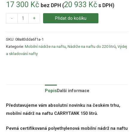
17 300
Kč
20 933
Kč
bez DPH (
s DPH)
-
+
Přidat do košíku
SKU:
08a83dda6f1a-1
Kategorie:
Mobilní nádrže na naftu
,
Nádrže na naftu do 220 litrů
,
Výdej
a skladování nafty
Popis
Další informace
Představujeme vám absolutní novinku na českém trhu,
mobilní nádrž na naftu CARRYTANK 150 litrů.
Pevná certifikovaná polyethylenová mobilní nádrž na naftu