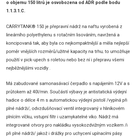
o objemu 150 litrů je osvobozena od ADR podle bodu
1.1.3.1.C.
CARRYTANK® 150 je přepravní nádrž na naftu vyrobená z
lineárního polyethylenu s rotačním lisováním, navržená a
koncipovaná tak, aby byla co nejkompaktnější a měla nejlepší
poměr vnějších rozměrů/užitné kapacity na trhu;
to umožňuje
použití v pick-upech s roletou nebo bez ní i přepravu všemi
nejběžnějšími vozidly .
Má zabudované samonasávací čerpadlo s napájením 12V a s
průtokem až 40l/min.
Součástí výbavy je antistatická výdejní
hadice o délce 4 m s automatickou výdejní pistolí /vypíná při
plné nádrži/, odvzdušňovací ventil integrovaný v hliníkovém
plnícím víčku, vstupní filtr i uzamykatelné víko.
Nádrž má
integrované otvory pro nakládku vysokozdvižným vozíkem /i
při plné nádrži/ jakož i drážky pro uchycení upínacími pásy.