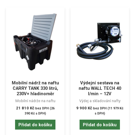
Mobilní nádrž na naftu
Výdejní sestava na
CARRY TANK 330 litrů,
naftu WALL TECH 40
230V+ hladinoměr
l/min – 12V
Mobilní nádrže na naftu
Výdej a skladování nafty
21 810
Kč
9 900
Kč
bez DPH (
26
bez DPH (
11 979
Kč
390
Kč
s DPH)
s DPH)
Přidat do košíku
Přidat do košíku