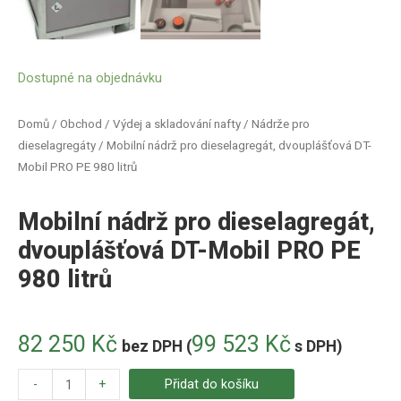
Dostupné na objednávku
Domů
/
Obchod
/
Výdej a skladování nafty
/
Nádrže pro
dieselagregáty
/ Mobilní nádrž pro dieselagregát, dvouplášťová DT-
Mobil PRO PE 980 litrů
Mobilní nádrž pro dieselagregát,
dvouplášťová DT-Mobil PRO PE
980 litrů
82 250
Kč
99 523
Kč
bez DPH (
s DPH)
-
+
Přidat do košíku