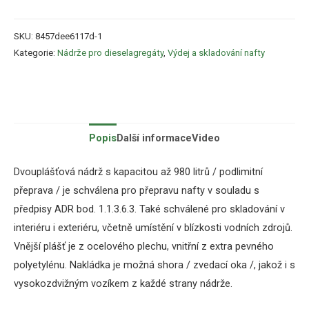
SKU:
8457dee6117d-1
Kategorie:
Nádrže pro dieselagregáty
,
Výdej a skladování nafty
Popis
Další informace
Video
Dvouplášťová nádrž s kapacitou až 980 litrů / podlimitní
přeprava / je schválena pro přepravu nafty v souladu s
předpisy ADR bod. 1.1.3.6.3. Také schválené pro skladování v
interiéru i exteriéru, včetně umístění v blízkosti vodních zdrojů.
Vnější plášť je z ocelového plechu, vnitřní z extra pevného
polyetylénu. Nakládka je možná shora / zvedací oka /, jakož i s
vysokozdvižným vozíkem z každé strany nádrže.