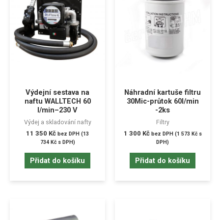
Výdejní sestava na
Náhradní kartuše filtru
naftu WALLTECH 60
30Mic-průtok 60l/min
l/min–230 V
-2ks
Výdej a skladování nafty
Filtry
11 350
Kč
1 300
Kč
bez DPH (
13
bez DPH (
1 573
Kč
s
734
Kč
s DPH)
DPH)
Přidat do košíku
Přidat do košíku