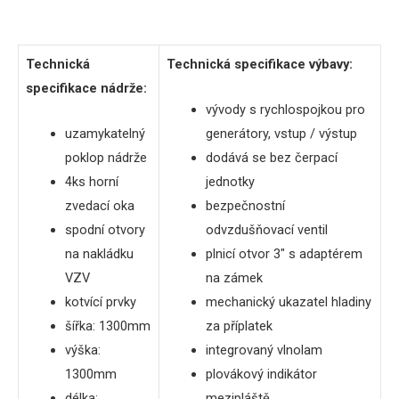
Technická
Technická
specifikace
výbavy
:
specifikace
nádrže
:
vývody s rychlospojkou pro
uzamykatelný
generátory, vstup / výstup
poklop nádrže
dodává se bez čerpací
4ks horní
jednotky
zvedací oka
bezpečnostní
spodní otvory
odvzdušňovací ventil
na nakládku
plnicí otvor 3″ s adaptérem
VZV
na zámek
kotvící prvky
mechanický ukazatel hladiny
šířka
: 1300mm
za příplatek
výška:
integrovaný vlnolam
1300mm
plovákový indikátor
délka
:
mezipláště