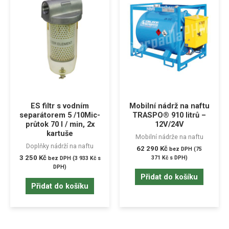
ES filtr s vodním
Mobilní nádrž na naftu
separátorem 5 /10Mic-
TRASPO® 910 litrů –
průtok 70 l / min, 2x
12V/24V
kartuše
Mobilní nádrže na naftu
Doplňky nádrží na naftu
62 290
Kč
bez DPH (
75
3 250
Kč
371
Kč
s DPH)
bez DPH (
3 933
Kč
s
DPH)
Přidat do košíku
Přidat do košíku