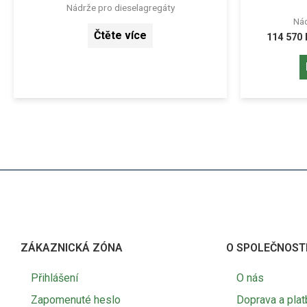
Nádrže pro dieselagregáty
Nád
Čtěte více
114 570
ZÁKAZNICKÁ ZÓNA
O SPOLEČNOST
Přihlášení
O nás
Zapomenuté heslo
Doprava a plat