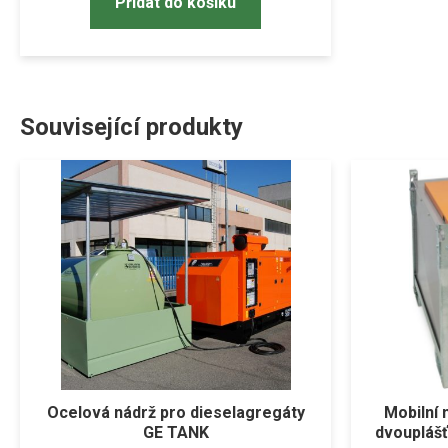
Přidat do košíku
Související produkty
Ocelová nádrž pro dieselagregáty
Mobilní 
GE TANK
dvoupláš