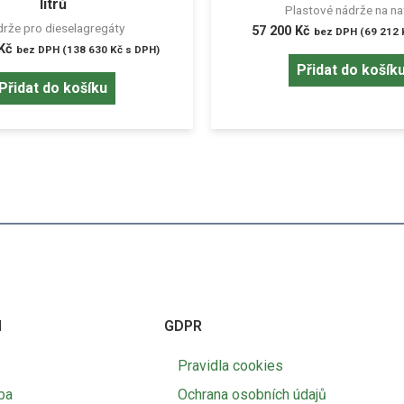
litrů
Plastové nádrže na na
rže pro dieselagregáty
57 200
Kč
bez DPH (
69 212
Kč
bez DPH (
138 630
Kč
s DPH)
Přidat do košík
Přidat do košíku
I
GDPR
Pravidla cookies
ba
Ochrana osobních údajů