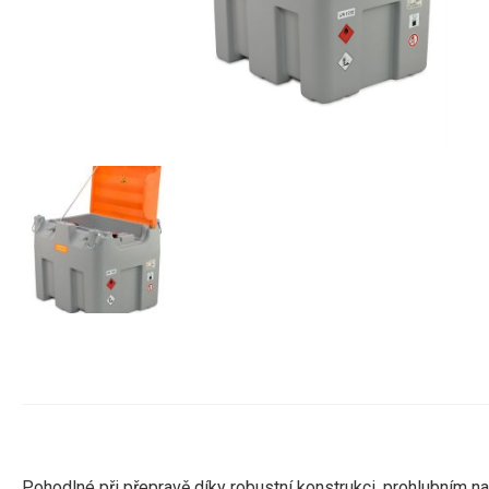
Pohodlné při přepravě díky robustní konstrukci, prohlubním 