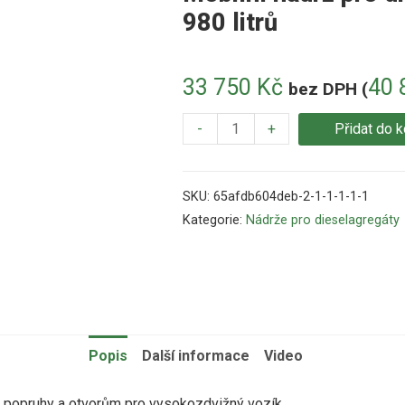
980 litrů
33 750
Kč
40 
bez DPH (
-
+
Přidat do k
SKU:
65afdb604deb-2-1-1-1-1-1
Kategorie:
Nádrže pro dieselagregáty
Popis
Další informace
Video
na popruhy a otvorům pro vysokozdvižný vozík.