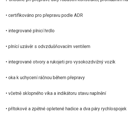
• certifikováno pro přepravu podle ADR
• integrované plnicí hrdlo
• plnící uzávěr s odvzdušňovacím ventilem
• integrované otvory a rukojeti pro vysokozdvižný vozík
• oka k uchycení ráčnou během přepravy
• včetně sklopného víka a indikátoru stavu naplnění
• přítokové a zpětné opletené hadice a dva páry rychlospojek 