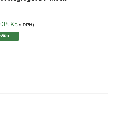
838
Kč
s DPH)
ošíku