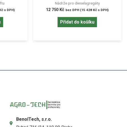
ftu
Nádrže pro dieselagregáty
12 750
Kč
Kč
s DPH)
bez DPH (
15 428
Kč
s DPH)
u
Přidat do košíku
BenolTech, s.r.o.