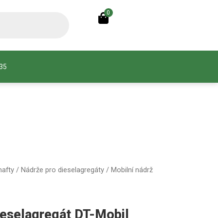
0
935
nafty
/
Nádrže pro dieselagregáty
/ Mobilní nádrž
ieselagregát DT-Mobil