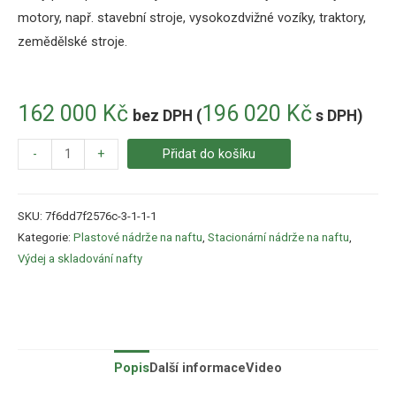
motory, např. stavební stroje, vysokozdvižné vozíky, traktory,
zemědělské stroje.
162 000
Kč
196 020
Kč
bez DPH (
s DPH)
-
+
Přidat do košíku
SKU:
7f6dd7f2576c-3-1-1-1
Kategorie:
Plastové nádrže na naftu
,
Stacionární nádrže na naftu
,
Výdej a skladování nafty
Popis
Další informace
Video