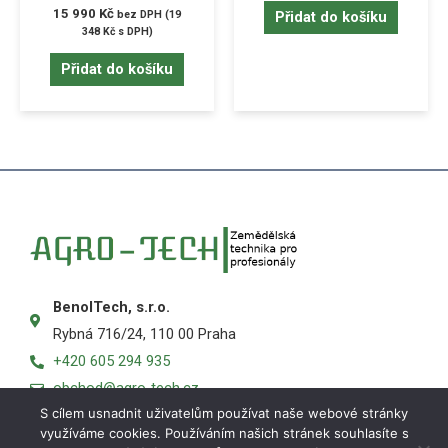
15 990
Kč
bez DPH (
19
Přidat do košíku
348
Kč
s DPH)
Přidat do košíku
BenolTech, s.r.o.
Rybná 716/24, 110 00 Praha
+420 605 294 935
obchod@agro-tech.cz
S cílem usnadnit uživatelům používat naše webové stránky
využíváme cookies. Používáním našich stránek souhlasíte s