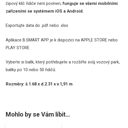
čipový klíč řidiče není povinen,
funguje se všemi mobilními
zařízeními se systémem iOS a Android.
Exportujte data do .pdf nebo .xlsx
Aplikace B.SMART APP je k dispozici na APPLE STORE nebo
PLAY STORE
Vyberte si balík, který potřebujete a rozšiřte svůj vozový park,
balíky po 10 nebo 50 řidičů.
Rozměry:
š.1
.68
x
d.
2.31
x
v.1,91
m
Mohlo by se Vám líbit…