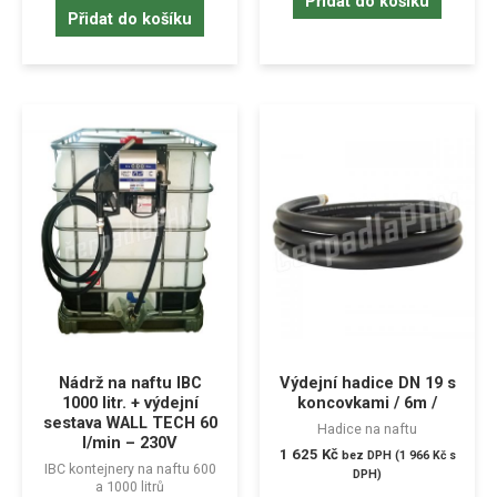
Přidat do košíku
Přidat do košíku
Nádrž na naftu IBC
Výdejní hadice DN 19 s
1000 litr. + výdejní
koncovkami / 6m /
sestava WALL TECH 60
Hadice na naftu
l/min – 230V
1 625
Kč
bez DPH (
1 966
Kč
s
IBC kontejnery na naftu 600
DPH)
a 1000 litrů