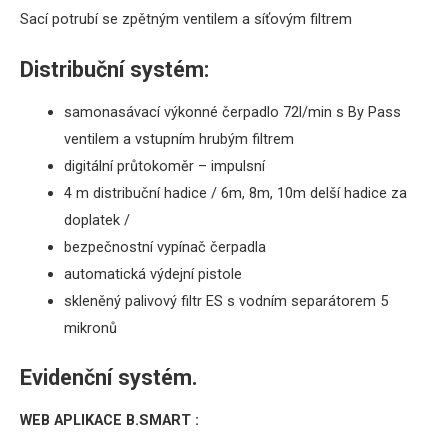
Sací potrubí se zpětným ventilem a síťovým filtrem
Distribuční systém:
samonasávací výkonné čerpadlo 72l/min s By Pass
ventilem a vstupním hrubým filtrem
digitální průtokoměr – impulsní
4 m distribuční hadice / 6m, 8m, 10m delší hadice za
doplatek /
bezpečnostní vypínač čerpadla
automatická výdejní pistole
s
kleněný palivový filtr ES s vodním separátorem 5
mikronů
Evidenční systém.
WEB APLIKACE B.SMART :