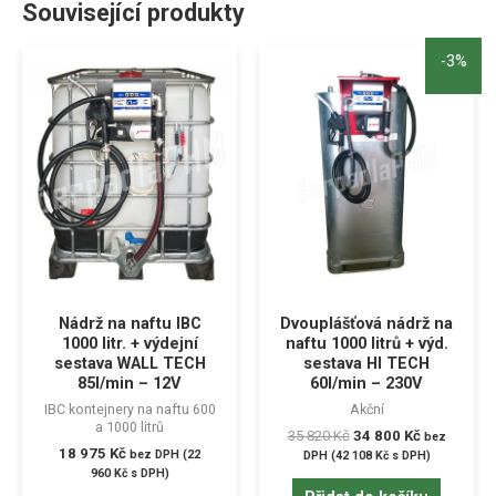
Související produkty
-3%
Nádrž na naftu IBC
Dvouplášťová nádrž na
1000 litr. + výdejní
naftu 1000 litrů + výd.
sestava WALL TECH
sestava HI TECH
85l/min – 12V
60l/min – 230V
IBC kontejnery na naftu 600
Akční
a 1000 litrů
35 820
Kč
34 800
Kč
bez
18 975
Kč
bez DPH (
22
DPH (
42 108
Kč
s DPH)
960
Kč
s DPH)