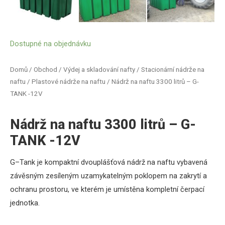
Dostupné na objednávku
Domů
/
Obchod
/
Výdej a skladování nafty
/
Stacionární nádrže na
naftu
/
Plastové nádrže na naftu
/ Nádrž na naftu 3300 litrů – G-
TANK -12V
Nádrž na naftu 3300 litrů – G-
TANK -12V
G
–
Tank
je
kompaktní
dvouplášťová
nádrž
na naftu
vybavená
závěsným
zesíleným
uzamykatelným
poklopem
na
zakrytí
a
ochranu
prostoru, ve kterém
je umístěna
kompletní
čerpací
jednotka
.