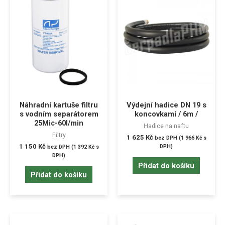
Náhradní kartuše filtru
Výdejní hadice DN 19 s
s vodním separátorem
koncovkami / 6m /
25Mic-60l/min
Hadice na naftu
Filtry
1 625
Kč
bez DPH (
1 966
Kč
s
1 150
Kč
DPH)
bez DPH (
1 392
Kč
s
DPH)
Přidat do košíku
Přidat do košíku