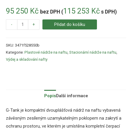
95 250
Kč
115 253
Kč
bez DPH (
s DPH)
-
+
Přidat do košíku
SKU:
3471f528550b
Kategorie:
Plastové nádrže na naftu
,
Stacionární nádrže na naftu
,
Výdej a skladování nafty
Popis
Další informace
G-Tank je kompaktní dvouplášťová nádrž na naftu vybavená
závěsným zesíleným uzamykatelným poklopem na zakrytí a
ochranu prostoru, ve kterém je umístěna kompletní čerpací