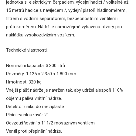
jednotka s elektrickým čerpadlem, výdejní hadicí / volitelně až
15 metrů hadice s navíječem /, výdejní pistolí, hladinoměrem
,
filtrem s vodním separátorem, bezpečnostním ventilem i
průtokoměrem.
Nádrž je samozřejmě vybavena otvory pro
nakládku vysokozdvižním vozíkem.
Technické vlastnosti:
Nominální kapacita: 3.300 litrů.
Rozměry: 1.125 x 2.350 x 1.800 mm.
Hmotnost: 320 kg.
Vnější plášť nádrže je navržen tak, aby udržel alespoň 110%
objemu paliva vnitřní nádrže.
Detektor úniku do mezipláště.
Plnící rychlouzávěr 2″.
Odvzdušňování s 1″ 1/2 mosazným ventilem.
Ventil proti přeplnění nádrže.