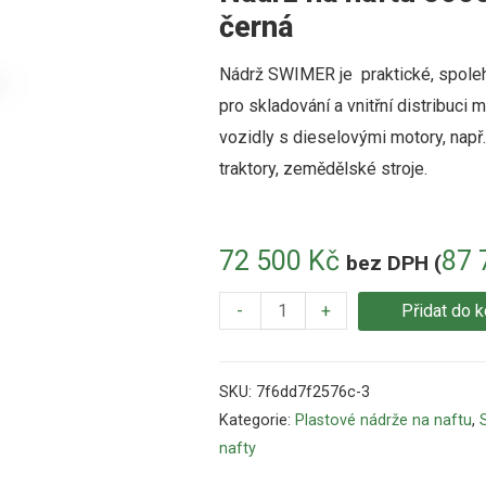
černá
Nádrž SWIMER je praktické, spoleh
pro skladování a vnitřní distribuci 
vozidly s dieselovými motory, např.
traktory, zemědělské stroje.
72 500
Kč
87 
bez DPH (
-
+
Přidat do k
SKU:
7f6dd7f2576c-3
Kategorie:
Plastové nádrže na naftu
,
nafty