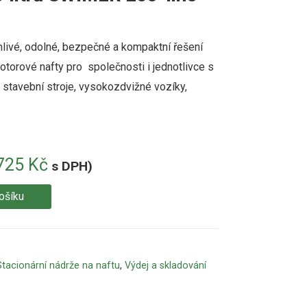
livé, odolné, bezpečné a kompaktní řešení
motorové nafty pro společnosti i jednotlivce s
 stavební stroje, vysokozdvižné vozíky,
725
Kč
s DPH)
ošíku
Stacionární nádrže na naftu
,
Výdej a skladování