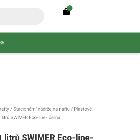
0
935
nafty
/
Stacionární nádrže na naftu
/
Plastové
 litrů SWIMER Eco-line- černá
0 litrů SWIMER Eco-line-