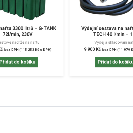
naftu 3300 litrů – G-TANK
Výdejní sestava na na
72l/min, 230V
TECH 40 l/min – 
astové nádrže na naftu
Výdej a skladování na
Kč
9 900
Kč
bez DPH (
115 253
Kč
s DPH)
bez DPH (
11 979
K
Přidat do košíku
Přidat do košík