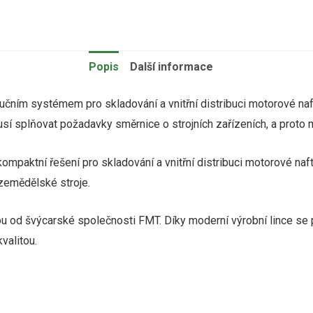
Popis
Další informace
ním systémem pro skladování a vnitřní distribuci motorové nafty
sí splňovat požadavky směrnice o strojních zařízeních, a proto
mpaktní řešení pro skladování a vnitřní distribuci motorové naft
 zemědělské stroje.
ou
od
švýcarské
společnosti FMT. Díky moderní výrobní lince se 
valitou.