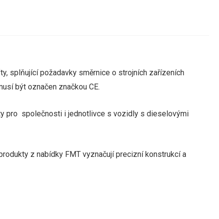
, splňující požadavky směrnice o strojních zařízeních
 musí být označen značkou CE.
y pro společnosti i jednotlivce s vozidly s dieselovými
produkty z nabídky FMT vyznačují precizní konstrukcí a