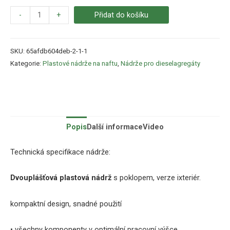
-
+
Přidat do košíku
SKU:
65afdb604deb-2-1-1
Kategorie:
Plastové nádrže na naftu
,
Nádrže pro dieselagregáty
Popis
Další informace
Video
Technická specifikace nádrže:
Dvouplášťová plastová nádrž
s poklopem, verze ixteriér.
kompaktní design, snadné použití
• všechny komponenty v optimální pracovní výšce