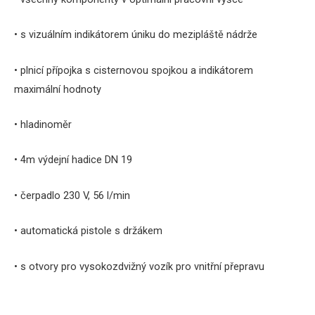
• s vizuálním indikátorem úniku do mezipláště nádrže
• plnicí přípojka s cisternovou spojkou a indikátorem
maximální hodnoty
• hladinoměr
• 4m výdejní hadice DN 19
• čerpadlo 230 V, 56 l/min
• automatická pistole s držákem
• s otvory pro vysokozdvižný vozík pro vnitřní přepravu