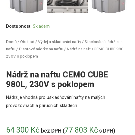
Dostupnost:
Skladem
Domů
/
Obchod
/
Výdej a skladování nafty
/
Stacionární nádrže na
naftu
/
Plastové nádrže na naftu
/ Nádrž na naftu CEMO CUBE 980L,
230V s poklopem
Nádrž na naftu CEMO CUBE
980L, 230V s poklopem
Nádrž
je
vhodná
pro
uskladňování
nafty
na
malých
provozovnách
a
příručních skladech
.
64 300
Kč
77 803
Kč
bez DPH (
s DPH)