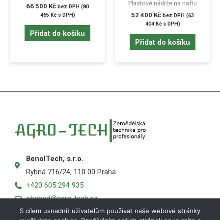
Plastové nádrže na naftu
66 500
Kč
bez DPH (
80
52 400
Kč
465
Kč
s DPH)
bez DPH (
63
404
Kč
s DPH)
Přidat do košíku
Přidat do košíku
BenolTech, s.r.o.
Rybná 716/24, 110 00 Praha
+420 605 294 935
obchod@agro-tech.cz
S cílem usnadnit uživatelům používat naše webové stránky