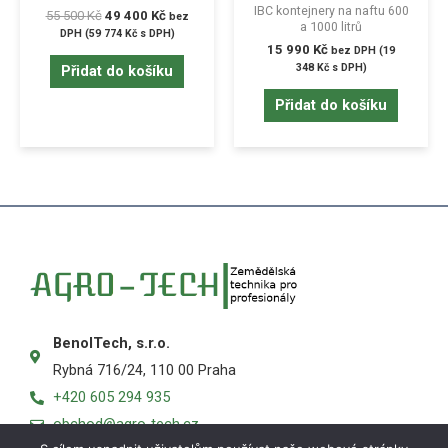
IBC kontejnery na naftu 600
55 500
Kč
49 400
Kč
bez
a 1000 litrů
DPH (
59 774
Kč
s DPH)
15 990
Kč
bez DPH (
19
348
Kč
s DPH)
Přidat do košíku
Přidat do košíku
BenolTech, s.r.o.
Rybná 716/24, 110 00 Praha
+420 605 294 935
obchod@agro-tech.cz