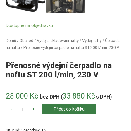
Dostupné na objednávku
Domů
/
Obchod
/
Výdej a skladování nafty
/
Výdej nafty
/
Čerpadla
na naftu
/ Přenosné výdejní čerpadlo na naftu ST 200 l/min, 230 V
Přenosné výdejní čerpadlo na
naftu ST 200 l/min, 230 V
28 000
Kč
33 880
Kč
bez DPH (
s DPH)
-
+
Přidat do košíku
SKU:
8d99c4ecd95e-1-2