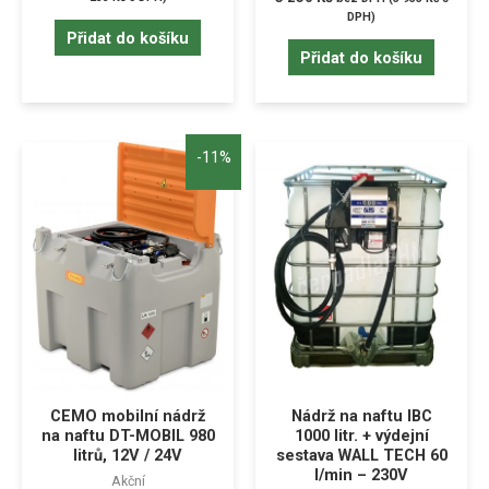
DPH)
Přidat do košíku
Přidat do košíku
-11%
CEMO mobilní nádrž
Nádrž na naftu IBC
na naftu DT-MOBIL 980
1000 litr. + výdejní
litrů, 12V / 24V
sestava WALL TECH 60
l/min – 230V
Akční