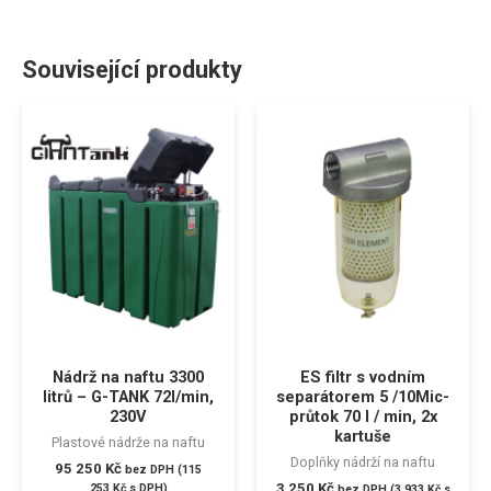
Související produkty
Nádrž na naftu 3300
ES filtr s vodním
litrů – G-TANK 72l/min,
separátorem 5 /10Mic-
230V
průtok 70 l / min, 2x
kartuše
Plastové nádrže na naftu
Doplňky nádrží na naftu
95 250
Kč
bez DPH (
115
3 250
Kč
253
Kč
s DPH)
bez DPH (
3 933
Kč
s