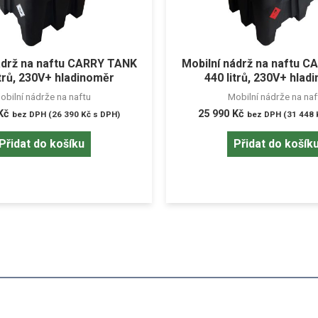
ádrž na naftu CARRY TANK
Mobilní nádrž na naftu 
itrů, 230V+ hladinoměr
440 litrů, 230V+ hlad
obilní nádrže na naftu
Mobilní nádrže na naf
Kč
25 990
Kč
bez DPH (
26 390
Kč
s DPH)
bez DPH (
31 448
Přidat do košíku
Přidat do košík