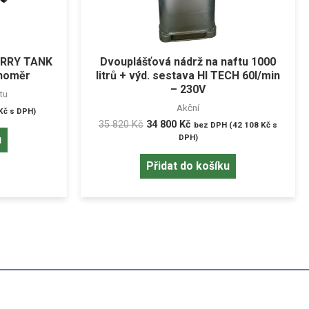
CARRY TANK
Dvouplášťová nádrž na naftu 1000
inoměr
litrů + výd. sestava HI TECH 60l/min
– 230V
tu
Akční
Kč
s DPH)
35 820
Kč
34 800
Kč
bez DPH (
42 108
Kč
s
DPH)
u
Přidat do košíku