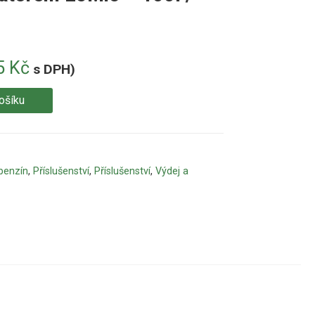
5
Kč
s DPH)
ošíku
benzín
,
Příslušenství
,
Příslušenství
,
Výdej a