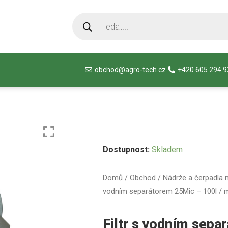
obchod@agro-tech.cz
+420 605 294 
Dostupnost:
Skladem
Domů
/
Obchod
/
Nádrže a čerpadla 
vodním separátorem 25Mic – 100l / mi
Filtr s vodním sepa