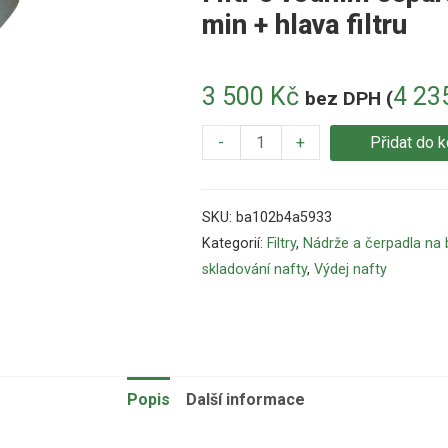
min + hlava filtru
3 500
Kč
4 23
bez DPH (
-
+
Přidat do k
SKU:
ba102b4a5933
Kategorií:
Filtry
,
Nádrže a čerpadla na 
skladování nafty
,
Výdej nafty
Popis
Další informace