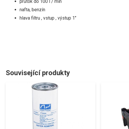
průtok
do
10
0
l
/
min
nafta, benzín
hlava filtru , vstup , výstup 1″
Související produkty