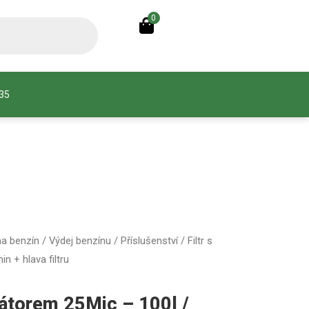
0
935
na benzín
/
Výdej benzínu
/
Příslušenství
/ Filtr s
n + hlava filtru
rátorem 25Mic – 100l /