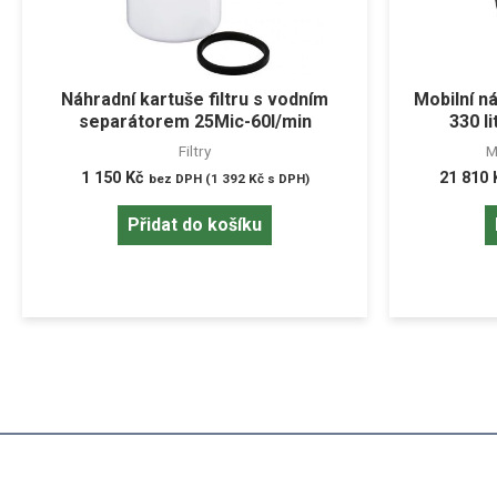
Náhradní kartuše filtru s vodním
Mobilní n
separátorem 25Mic-60l/min
330 l
Filtry
M
1 150
Kč
21 810
bez DPH (
1 392
Kč
s DPH)
Přidat do košíku