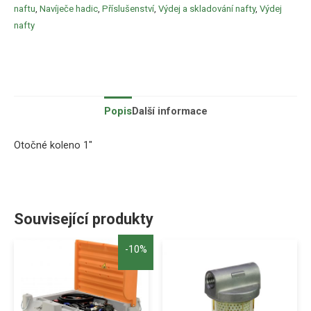
naftu
,
Navíječe hadic
,
Příslušenství
,
Výdej a skladování nafty
,
Výdej
nafty
Popis
Další informace
Otočné koleno 1″
Související produkty
-10%