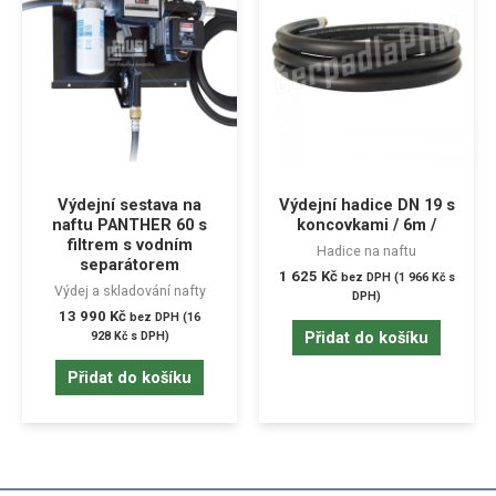
Výdejní sestava na
Výdejní hadice DN 19 s
naftu PANTHER 60 s
koncovkami / 6m /
filtrem s vodním
Hadice na naftu
separátorem
1 625
Kč
bez DPH (
1 966
Kč
s
Výdej a skladování nafty
DPH)
13 990
Kč
bez DPH (
16
Přidat do košíku
928
Kč
s DPH)
Přidat do košíku