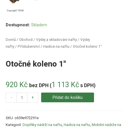
Dostupnost:
Skladem
Domů
/
Obchod
/
Výdej a skladování nafty
/
Výdej
nafty
/
Příslušenství
/
Hadice na naftu
/ Otočné koleno 1″
Otočné koleno 1″
920
Kč
1 113
Kč
bez DPH (
s DPH)
-
+
Přidat do košíku
SKU:
c659e972291e
Kategorií:
Doplňky nádrží na naftu
,
Hadice na naftu
,
Mobilní nádrže na