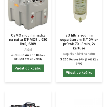
CEMO mobilní nádrž
ES filtr s vodním
na naftu DT-MOBIL 980
separátorem 5 /10Mic-
litrů, 230V
průtok 70 l / min, 2x
kartuše
Akční
Doplňky nádrží na naftu
49 900
Kč
44 900
Kč
bez
3 250
Kč
DPH (
54 329
Kč
s DPH)
bez DPH (
3 933
Kč
s
DPH)
Přidat do košíku
Přidat do košíku