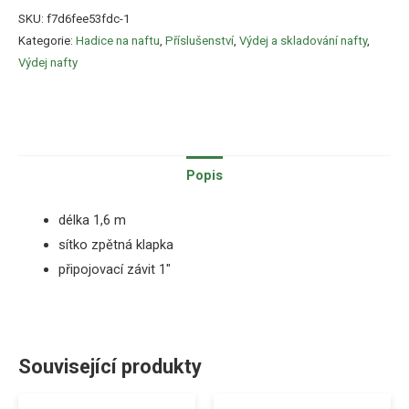
SKU:
f7d6fee53fdc-1
Kategorie:
Hadice na naftu
,
Příslušenství
,
Výdej a skladování nafty
,
Výdej nafty
Popis
délka
1,6
m
sítko
zpětná klapka
připojovací závit 1″
Související produkty