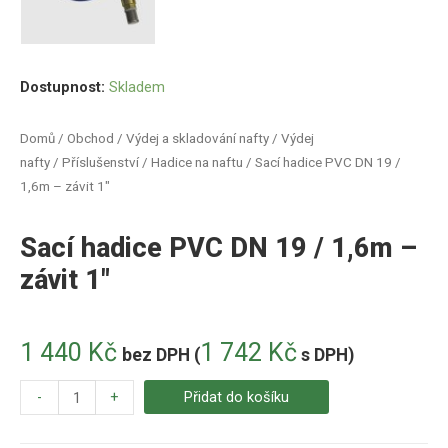
Dostupnost:
Skladem
Domů
/
Obchod
/
Výdej a skladování nafty
/
Výdej
nafty
/
Příslušenství
/
Hadice na naftu
/ Sací hadice PVC DN 19 /
1,6m – závit 1″
Sací hadice PVC DN 19 / 1,6m –
závit 1″
1 440
Kč
1 742
Kč
bez DPH (
s DPH)
-
+
Přidat do košíku