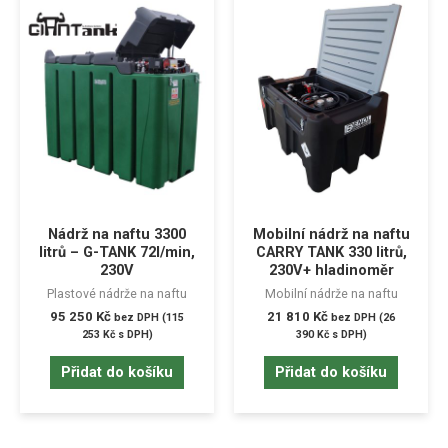
Nádrž na naftu 3300
Mobilní nádrž na naftu
litrů – G-TANK 72l/min,
CARRY TANK 330 litrů,
230V
230V+ hladinoměr
Plastové nádrže na naftu
Mobilní nádrže na naftu
95 250
Kč
21 810
Kč
bez DPH (
115
bez DPH (
26
253
Kč
s DPH)
390
Kč
s DPH)
Přidat do košíku
Přidat do košíku