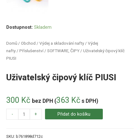
Dostupnost:
Skladem
Domů
/
Obchod
/
Výdej a skladování nafty
/
Výdej
nafty
/
Příslušenství
/
SOFTWARE, ČIPY
/ Uživatelský čipový klíč
PIUSI
Uživatelský čipový klíč PIUSI
300
Kč
363
Kč
bez DPH (
s DPH)
-
+
Přidat do košíku
SKU:
b761898d712c