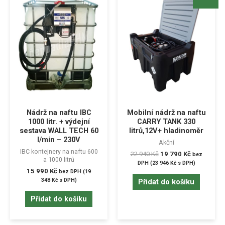
Nádrž na naftu IBC
Mobilní nádrž na naftu
1000 litr. + výdejní
CARRY TANK 330
sestava WALL TECH 60
litrů,12V+ hladinoměr
l/min – 230V
Akční
IBC kontejnery na naftu 600
22 940
Kč
19 790
Kč
bez
a 1000 litrů
DPH (
23 946
Kč
s DPH)
15 990
Kč
bez DPH (
19
348
Kč
s DPH)
Přidat do košíku
Přidat do košíku