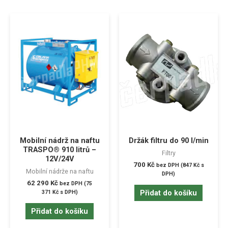
Mobilní nádrž na naftu
Držák filtru do 90 l/min
TRASPO® 910 litrů –
Filtry
12V/24V
700
Kč
bez DPH (
847
Kč
s
Mobilní nádrže na naftu
DPH)
62 290
Kč
bez DPH (
75
Přidat do košíku
371
Kč
s DPH)
Přidat do košíku